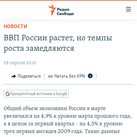
Ссылки
для
упрощенного
НОВОСТИ
ПРОГРАММЫ
доступа
ВВП России растет, но темпы
ПОДКАСТЫ
Вернуться
роста замедляются
к
АВТОРСКИЕ ПРОЕКТЫ
основному
28 апреля 2010
ЦИТАТЫ СВОБОДЫ
содержанию
Вернутся
МНЕНИЯ
Поделиться
Читать без VPN
к
КУЛЬТУРА
главной
Приоритетный источник в Google
навигации
IDEL.РЕАЛИИ
Вернутся
Общий объем экономики России в марте
КАВКАЗ.РЕАЛИИ
к
увеличился на 4,9% к уровню марта прошлого года,
СЕВЕР.РЕАЛИИ
поиску
а в целом за первый квартал – на 4,5% к уровню
трех первых месяцев 2009 года. Такие данные
СИБИРЬ.РЕАЛИИ