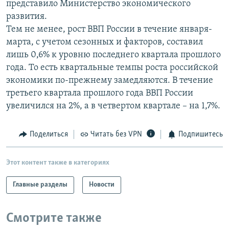
представило Министерство экономического
РАСПИСАНИЕ ВЕЩАНИЯ
развития.
ПОДПИШИТЕСЬ НА РАССЫЛКУ
Тем не менее, рост ВВП России в течение января-
марта, с учетом сезонных и факторов, составил
лишь 0,6% к уровню последнего квартала прошлого
СОЦИАЛЬНЫЕ СЕТИ
года. То есть квартальные темпы роста российской
экономики по-прежнему замедляются. В течение
третьего квартала прошлого года ВВП России
увеличился на 2%, а в четвертом квартале – на 1,7%.
Все сайты РСЕ/РС
Поделиться
Читать без VPN
Подпишитесь
Этот контент также в категориях
Главные разделы
Новости
Смотрите также