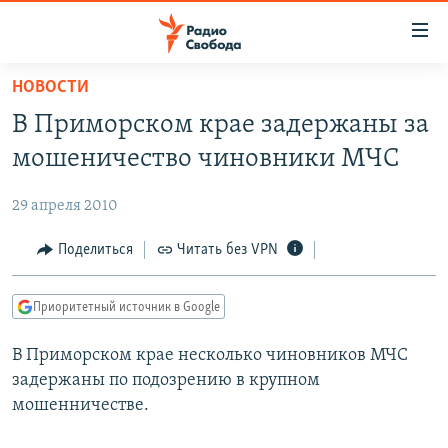
Ссылки
для
упрощенного
НОВОСТИ
ПРОГРАММЫ
доступа
В Приморском крае задержаны за
ПОДКАСТЫ
Вернуться
мошеничество чиновники МЧС
к
АВТОРСКИЕ ПРОЕКТЫ
основному
29 апреля 2010
ЦИТАТЫ СВОБОДЫ
содержанию
Вернутся
МНЕНИЯ
Поделиться
Читать без VPN
к
КУЛЬТУРА
главной
Приоритетный источник в Google
навигации
IDEL.РЕАЛИИ
Вернутся
В Приморском крае несколько чиновников МЧС
КАВКАЗ.РЕАЛИИ
к
задержаны по подозрению в крупном
СЕВЕР.РЕАЛИИ
поиску
мошенничестве.
СИБИРЬ.РЕАЛИИ