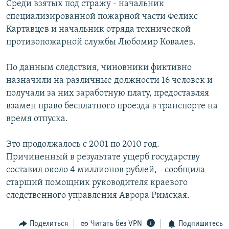
Среди взятых под стражу - начальник
РАСПИСАНИЕ ВЕЩАНИЯ
специализированной пожарной части Феликс
ПОДПИШИТЕСЬ НА РАССЫЛКУ
Картавцев и начальник отряда технической
противопожарной службы Любомир Ковалев.
СОЦИАЛЬНЫЕ СЕТИ
По данным следствия, чиновники фиктивно
назначили на различные должности 16 человек и
получали за них заработную плату, предоставляя
взамен право бесплатного проезда в транспорте на
время отпуска.
Все сайты РСЕ/РС
Это продолжалось с 2001 по 2010 год.
Причиненный в результате ущерб государству
составил около 4 миллионов рублей, - сообщила
старший помощник руководителя краевого
следственного управления Аврора Римская.
Поделиться
Читать без VPN
Подпишитесь