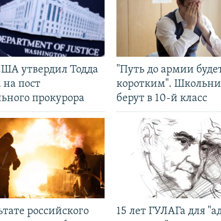
США утвердил Тодда
"Путь до армии буде
 на пост
коротким". Школьни
льного прокурора
берут в 10-й класс
ьтате российского
15 лет ГУЛАГа для "а