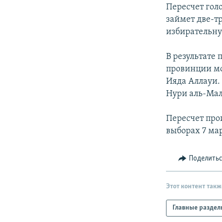
РАСПИСАНИЕ ВЕЩАНИЯ
Пересчет гол
ПОДПИШИТЕСЬ НА РАССЫЛКУ
займет две-тр
избирательн
В результате
провинции мо
Ияда Аллауи.
Нури аль-Ма
Пересчет про
выборах 7 ма
Поделить
Этот контент такж
Главные раздел