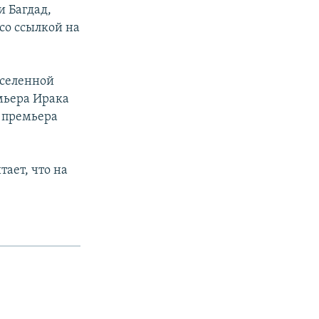
и Багдад,
 со ссылкой на
аселенной
мьера Ирака
 премьера
ает, что на