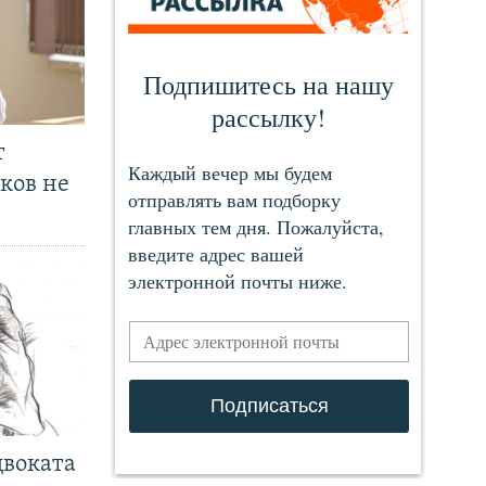
т
ков не
двоката