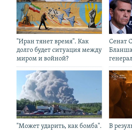
"Иран тянет время". Как
Сенат 
долго будет ситуация между
Бланша
миром и войной?
генера
"Может ударить, как бомба".
В резул