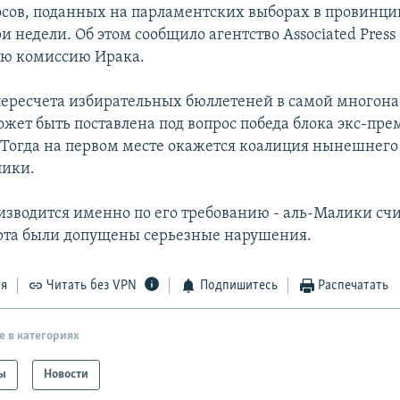
осов, поданных на парламентских выборах в провинци
и недели. Об этом сообщило агентство Associated Press
ую комиссию Ирака.
 пересчета избирательных бюллетеней в самой многон
жет быть поставлена под вопрос победа блока экс-пре
 Тогда на первом месте окажется коалиция нынешнего
лики.
изводится именно по его требованию - аль-Малики счит
рта были допущены серьезные нарушения.
ся
Читать без VPN
Подпишитесь
Распечатать
е в категориях
ы
Новости