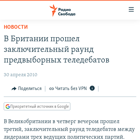
Ссылки
для
упрощенного
НОВОСТИ
ПРОГРАММЫ
доступа
В Британии прошел
ПОДКАСТЫ
Вернуться
заключительный раунд
к
АВТОРСКИЕ ПРОЕКТЫ
предвыборных теледебатов
основному
ЦИТАТЫ СВОБОДЫ
содержанию
30 апреля 2010
Вернутся
МНЕНИЯ
к
Поделиться
Читать без VPN
КУЛЬТУРА
главной
навигации
IDEL.РЕАЛИИ
Приоритетный источник в Google
Вернутся
КАВКАЗ.РЕАЛИИ
к
В Великобритании в четверг вечером прошел
СЕВЕР.РЕАЛИИ
поиску
третий, заключительный раунд теледебатов между
СИБИРЬ.РЕАЛИИ
лидерами трех ведущих политических партий.