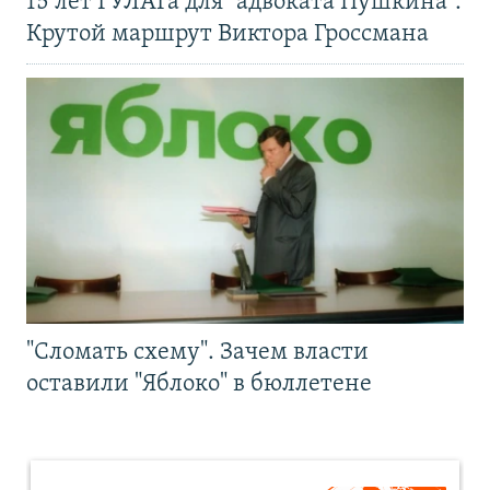
15 лет ГУЛАГа для "адвоката Пушкина".
Крутой маршрут Виктора Гроссмана
"Сломать схему". Зачем власти
оставили "Яблоко" в бюллетене