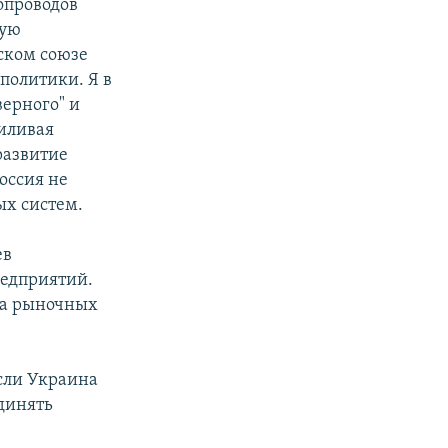
опроводов
кую
йском союзе
политики. Я в
ерного" и
силивая
развитие
Россия не
ых систем.
ев
редприятий.
ра рыночных
сли Украина
единять