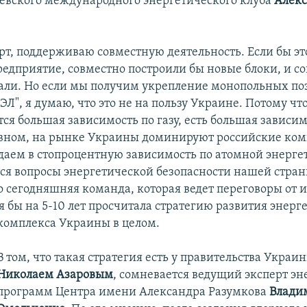
евского международного энергетического клуба
Алек
ерт, поддерживаю совместную деятельность. Если бы эт
редприятие, совместно построили бы новые блоки, и с
али. Но если мы получим укрепление монопольных по
ЭЛ", я думаю, что это не на пользу Украине. Потому что
тся большая зависимость по газу, есть большая зависим
овном, на рынке Украины доминируют российские ком
даем в стопроцентную зависимость по атомной энергет
ся вопросы энергетической безопасности нашей стран
то сегодняшняя команда, которая ведет переговоры от
я бы на 5-10 лет просчитала стратегию развития энерг
комплекса Украины в целом.
В том, что такая стратегия есть у правительства Украин
Николаем Азаровым
, сомневается ведущий эксперт э
программ Центра имени Александра Разумкова
Влади