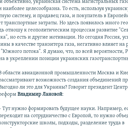
ти объективно, украинская система магистральных газ
 наиболее целесообразна. То есть, используя украинс
ную систему, и продавец газа, и покупатель в Европе
 транспортные затраты. Но здесь появилось много гео
дь отношу к геополитическим процессам развитие "Сев
а", но есть и другие мотивации. Но сегодня Россия, у
ины в качестве транзитера газа, негативно влияет на 
 "Южного потока". Я думаю, что, по всей вероятности, 
на в укреплении позиции украинских газотранспортн
В области авиационной промышленности Москва и Ки
рассматривают возможность создания объединений п
Выгодно ли это для Украины? Говорит президент Цент
реформ
Владимир Лановой
:
– Тут нужно формировать будущее науки. Например, е
переходит на сотрудничество с Европой, то нужно объ
конструкторские школы, подходы, разделение труда в