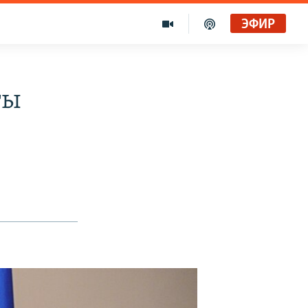
ЭФИР
ты