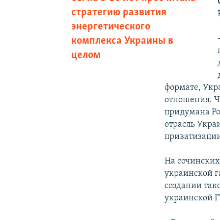
стратегию развития
энергетического
комплекса Украины в
целом
формате, Укр
отношения. Чт
придумана Ро
отрасль Укра
приватизации
На сочинских
украинской г
создании так
украинской Г