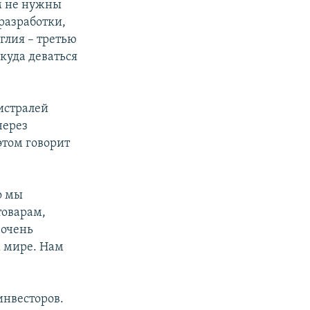
им не нужны
разработки,
нглия – третью
екуда деваться
истралей
через
этом говорит
о мы
товарам,
 очень
м мире. Нам
инвесторов.