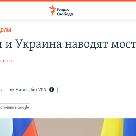
ДЕЛЫ
я и Украина наводят мос
хненко
ся
Читать без VPN
сточник в Google