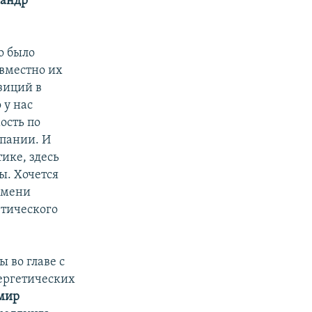
сандр
о было
овместно их
зиций в
 у нас
ость по
пании. И
ике, здесь
ы. Хочется
 имени
етического
ы во главе с
нергетических
мир