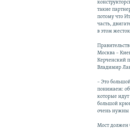
конструкторс
такие партне
потому что Ит
часть, двигат
в этом жесто
Правительств
Москва – Кие
Керченский п
Владимир Ла
– Это большо
понимаем: об
которые идут 
большой крюк
очень нужны 
Мост должен 