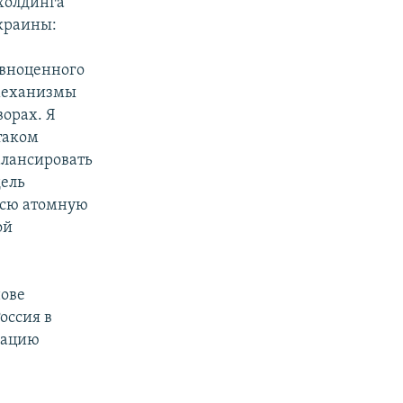
 холдинга
Украины:
авноценного
 механизмы
ворах. Я
таком
алансировать
дель
 всю атомную
ой
нове
оссия в
зацию