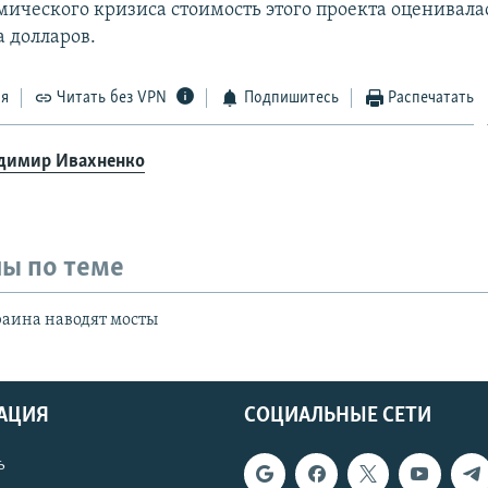
мического кризиса стоимость этого проекта оценивалас
 долларов.
ся
Читать без VPN
Подпишитесь
Распечатать
димир Ивахненко
ы по теме
раина наводят мосты
АЦИЯ
СОЦИАЛЬНЫЕ СЕТИ
ь