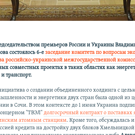
редседательством премьеров России и Украины Владим
ова состоялось 6-е
заседание комитета по вопросам эк
ва российско-украинской межгосударственной комис
ных совместных проектах в таких областях как энерге
 и транспорт.
нициатива о создании объединенного холдинга с цель
ышленности и энергетики двух стран была одной из 
нии в Сочи. В этом контексте до 1 июня Украина подпи
концерном "ТВЭЛ"
долгосрочный контракт о поставках 
аинским атомным станциям
. Кроме того, обсуждалась 
ссией кредита на достройку двух блоков Хмельницкой