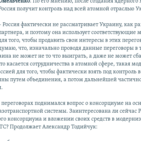
Омельченко
. По его мнению, после создания ядерного
Россия получит контроль над всей атомной отраслью 
– Россия фактически не рассматривает Украину, как р
партнера, и поэтому она использует соответствующие
для того, чтобы продавить свои интересы в этих перего
думаю, что, изначально проводя данные переговоры в 
аина не может не то что выиграть, а даже не может сб
о касается сотрудничества в атомной сфере, такая мо
ссией для того, чтобы фактически взять под контроль
ины путем объединения, а потом дальнейшей частичн
.
 переговорах поднимался вопрос о консорциуме на ос
азотранспортной системы. Заинтересована ли сейчас Р
ого консорциума и вложении своих средств в модерни
ТС? Продолжает Александр Тодийчук: