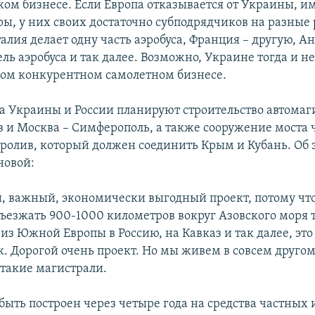
ком бизнесе. Если Европа отказывается от Украины, 
ры, у них своих достаточно субподрядчиков на разные 
алия делает одну часть аэробуса, Франция – другую, А
ель аэробуса и так далее. Возможно, Украине тогда и н
ком конкурентном самолетном бизнесе.
а Украины и России планируют строительство автомаг
в и Москва – Симферополь, а также сооружение моста 
ролив, который должен соединить Крым и Кубань. Об 
новой:
й, важный, экономически выгодный проект, потому чт
ъезжать 900-1000 километров вокруг Азовского моря 
из Южной Европы в Россию, на Кавказ и так далее, это
. Дорогой очень проект. Но мы живем в совсем друго
такие магистрали.
быть построен через четыре года на средства частных 