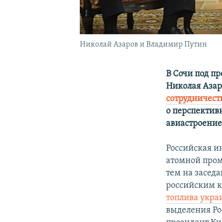
Николай Азаров и Владимир Путин
В Сочи под п
Николая Азар
сотрудничест
о перспектив
авиастроение
Российская и
атомной пром
тем на заседа
российским 
топлива укр
выделения Ро