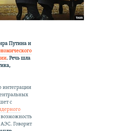
ира Путина и
ономического
сии
. Речь шла
тика,
ю интеграции
центральных
шет с
ядерного
и возможность
 АЭС. Говорит