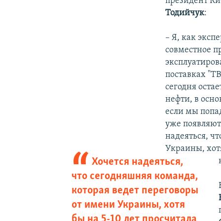
президент Ки
Тодийчук
:
– Я, как эксп
совместное п
эксплуатиров
поставках "ТВ
сегодня остае
нефти, в осн
если мы попа
уже появляют
надеяться, ч
Украины, хот
Хочется надеяться,
что сегодняшняя команда,
которая ведет переговоры
от имени Украины, хотя
бы на 5-10 лет просчитала