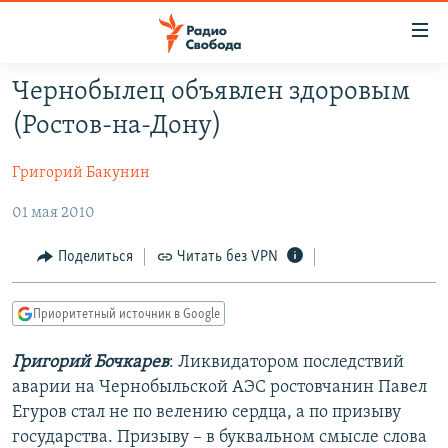
Ссылки
для
упрощенного
Чернобылец объявлен здоровым
ПРОГРАММЫ
доступа
(Ростов-на-Дону)
ПОДКАСТЫ
Вернуться
к
Григорий Бакунин
АВТОРСКИЕ ПРОЕКТЫ
основному
01 мая 2010
ЦИТАТЫ СВОБОДЫ
содержанию
Вернутся
МНЕНИЯ
Поделиться
Читать без VPN
к
КУЛЬТУРА
главной
Приоритетный источник в Google
навигации
IDEL.РЕАЛИИ
Вернутся
КАВКАЗ.РЕАЛИИ
Григорий Бочкарев
: Ликвидатором последствий
к
аварии на Чернобыльской АЭС ростовчанин Павел
СЕВЕР.РЕАЛИИ
поиску
Егуров стал не по велению сердца, а по призыву
СИБИРЬ.РЕАЛИИ
государства. Призыву – в буквальном смысле слова