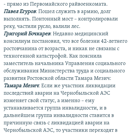
- прямо из Первомайского райвоенкомата.
РАСПИСАНИЕ ВЕЩАНИЯ
Павел Егуров
: Пошел служить в армию, долг
ПОДПИШИТЕСЬ НА РАССЫЛКУ
выполнять. Понтонный мост – контролировали
реку, частили русло, валили лес.
СОЦИАЛЬНЫЕ СЕТИ
Григорий Бочкарев
: Недавно медицинский
консилиум постановил, что все болезни 42-летнего
ростовчанина от возраста, и никак не связаны с
техногенной катастрофой. Как пояснила
заместитель начальника Управления социального
обслуживания Министерства труда и социального
Все сайты РСЕ/РС
развития Ростовской области Тамара Мезич:
Тамара Мезич
: Если же участник ликвидации
последствий аварии на Чернобыльской АЭС
изменяет свой статус, а именно – ему
устанавливается группа инвалидности, и в
дальнейшем группа инвалидности ставится в
причинную связь с ликвидацией аварии на
Чернобыльской АЭС, то участники переходят в