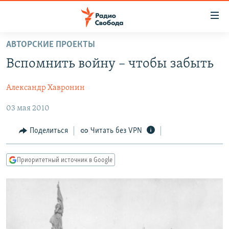
Ссылки
для
упрощенного
АВТОРСКИЕ ПРОЕКТЫ
ПРОГРАММЫ
доступа
Вспомнить войну – чтобы забыть
ПОДКАСТЫ
Вернуться
к
Александр Хавронин
АВТОРСКИЕ ПРОЕКТЫ
основному
03 мая 2010
ЦИТАТЫ СВОБОДЫ
содержанию
Вернутся
МНЕНИЯ
Поделиться
Читать без VPN
к
КУЛЬТУРА
главной
Приоритетный источник в Google
навигации
IDEL.РЕАЛИИ
Вернутся
КАВКАЗ.РЕАЛИИ
к
СЕВЕР.РЕАЛИИ
поиску
СИБИРЬ.РЕАЛИИ