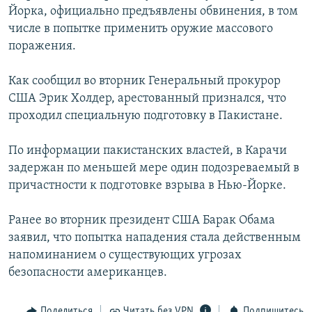
Йорка, официально предъявлены обвинения, в том
РАСПИСАНИЕ ВЕЩАНИЯ
числе в попытке применить оружие массового
ПОДПИШИТЕСЬ НА РАССЫЛКУ
поражения.
СОЦИАЛЬНЫЕ СЕТИ
Как сообщил во вторник Генеральный прокурор
США Эрик Холдер, арестованный признался, что
проходил специальную подготовку в Пакистане.
По информации пакистанских властей, в Карачи
задержан по меньшей мере один подозреваемый в
Все сайты РСЕ/РС
причастности к подготовке взрыва в Нью-Йорке.
Ранее во вторник президент США Барак Обама
заявил, что попытка нападения стала действенным
напоминанием о существующих угрозах
безопасности американцев.
Поделиться
Читать без VPN
Подпишитесь