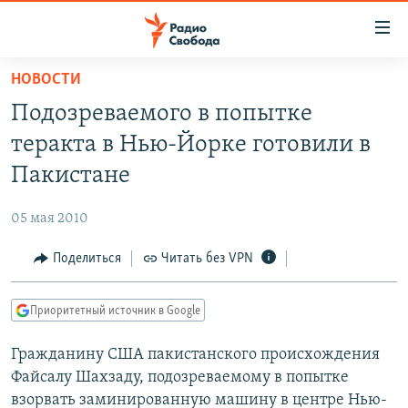
Ссылки
для
упрощенного
НОВОСТИ
ПРОГРАММЫ
доступа
Подозреваемого в попытке
ПОДКАСТЫ
Вернуться
теракта в Нью-Йорке готовили в
к
АВТОРСКИЕ ПРОЕКТЫ
Пакистане
основному
ЦИТАТЫ СВОБОДЫ
содержанию
05 мая 2010
Вернутся
МНЕНИЯ
к
Поделиться
Читать без VPN
КУЛЬТУРА
главной
навигации
IDEL.РЕАЛИИ
Приоритетный источник в Google
Вернутся
КАВКАЗ.РЕАЛИИ
к
Гражданину США пакистанского происхождения
СЕВЕР.РЕАЛИИ
поиску
Файсалу Шахзаду, подозреваемому в попытке
СИБИРЬ.РЕАЛИИ
взорвать заминированную машину в центре Нью-