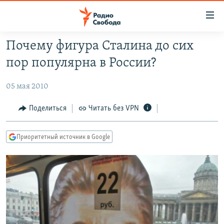
Ссылки
для
упрощенного
Почему фигура Сталина до сих
ПРОГРАММЫ
доступа
пор популярна в России?
ПОДКАСТЫ
Вернуться
к
05 мая 2010
АВТОРСКИЕ ПРОЕКТЫ
основному
ЦИТАТЫ СВОБОДЫ
Поделиться
Читать без VPN
содержанию
Вернутся
МНЕНИЯ
к
Приоритетный источник в Google
КУЛЬТУРА
главной
навигации
IDEL.РЕАЛИИ
Вернутся
КАВКАЗ.РЕАЛИИ
к
СЕВЕР.РЕАЛИИ
поиску
СИБИРЬ.РЕАЛИИ