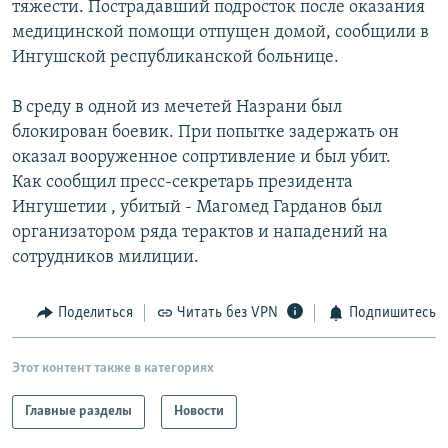
тяжести. Пострадавший подросток после оказания
РАСПИСАНИЕ ВЕЩАНИЯ
медицинской помощи отпущен домой, сообщили в
ПОДПИШИТЕСЬ НА РАССЫЛКУ
Ингушской республиканской больнице.
В среду в одной из мечетей Назрани был
СОЦИАЛЬНЫЕ СЕТИ
блокирован боевик. При попытке задержать он
оказал вооруженное сопртивление и был убит.
Как сообщил пресс-секретарь президента
Ингушетии , убитый - Магомед Гарданов был
организатором ряда терактов и нападений на
Все сайты РСЕ/РС
сотрудников милиции.
Поделиться
Читать без VPN
Подпишитесь
Этот контент также в категориях
Главные разделы
Новости