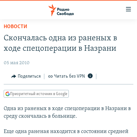
Ссылки
для
упрощенного
НОВОСТИ
ПРОГРАММЫ
доступа
Скончалась одна из раненых в
ПОДКАСТЫ
Вернуться
ходе спецоперации в Назрани
к
АВТОРСКИЕ ПРОЕКТЫ
основному
05 мая 2010
ЦИТАТЫ СВОБОДЫ
содержанию
Вернутся
МНЕНИЯ
Поделиться
Читать без VPN
к
КУЛЬТУРА
главной
Приоритетный источник в Google
навигации
IDEL.РЕАЛИИ
Вернутся
Одна из раненых в ходе спецоперации в Назрани в
КАВКАЗ.РЕАЛИИ
к
среду скончалась в больнице.
СЕВЕР.РЕАЛИИ
поиску
Еще одна раненая находится в состоянии средней
СИБИРЬ.РЕАЛИИ