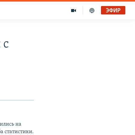
ЭФИР
 с
ились на
ба статистики.