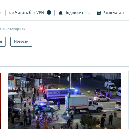
ся
Читать без VPN
Подпишитесь
Распечатать
е в категориях
ы
Новости