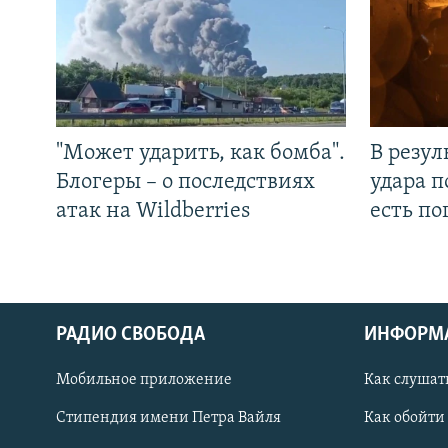
"Может ударить, как бомба".
В резул
Блогеры – о последствиях
удара п
атак на Wildberries
есть п
РАДИО СВОБОДА
ИНФОРМ
Мобильное приложение
Как слушат
СОЦИАЛЬНЫЕ СЕТИ
Стипендия имени Петра Вайля
Как обойти