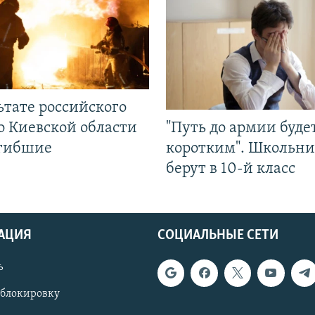
ьтате российского
о Киевской области
"Путь до армии буде
огибшие
коротким". Школьни
берут в 10-й класс
АЦИЯ
СОЦИАЛЬНЫЕ СЕТИ
ь
 блокировку