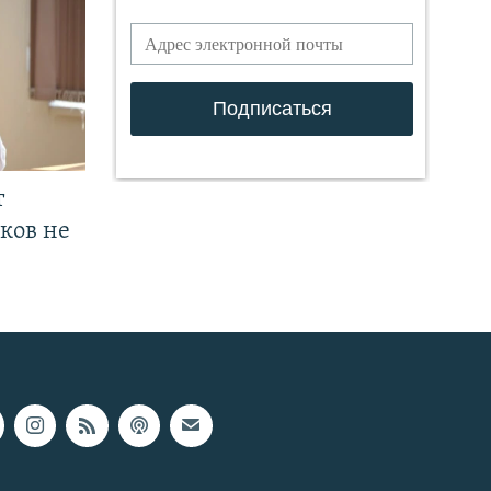
т
ков не