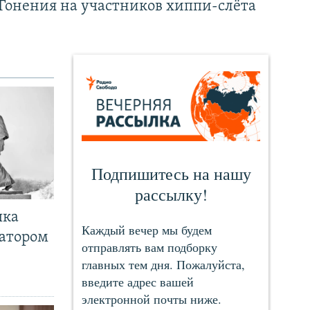
Гонения на участников хиппи-слёта
чка
ратором