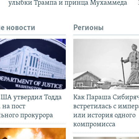
улыбки Трампа и принца Мухаммеда
е новости
Регионы
США утвердил Тодда
Как Параша Сибиря
 на пост
встретилась с импе
льного прокурора
или история одного
компромисса