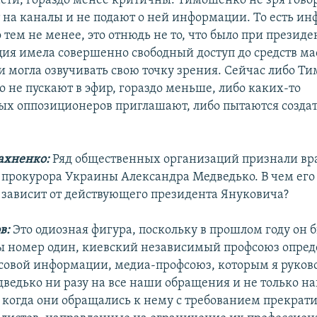
сти, гораздо менее критичны. Тимошенко не зря говор
т на каналы и не подают о ней информации. То есть и
о тем не менее, это отнюдь не то, что было при прези
ция имела совершенно свободный доступ до средств ма
 могла озвучивать свою точку зрения. Сейчас либо Т
 не пускают в эфир, гораздо меньше, либо каких-то
ых оппозиционеров приглашают, либо пытаются созда
ахненко:
Ряд общественных организаций признали вр
 прокурора Украины Александра Медведько. В чем его
 зависит от действующего президента Януковича?
в:
Это одиозная фигура, поскольку в прошлом году он 
ы номер один, киевский независимый профсоюз опред
совой информации, медиа-профсоюз, которым я руков
ведько ни разу на все наши обращения и не только н
 когда они обращались к нему с требованием прекрати