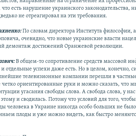
листов, направленные на ограничение их профессион
 что есть нарушение украинского законодательства, н
ведько не отреагировал на эти требования.
ахненко:
По словам директора Института философии, 
повича, очевидно, что новые украинские власти наце
ый демонтаж достижений Оранжевой революции.
пович:
В общем-то сопротивление средств массовой и
и отдельные успехи даже есть. Но в целом, конечно, с
упнейшие телевизионные компании перешли в частны
 четко ориентированные руки и можно сказать, что м
итуации угасания свободы слова. А свобода слова, у нас
этому и сводилась. Потому что условий для того, чтоб
оды человека в Украине никогда особо больших не было
инаем плоды и уже можно видеть, как быстро меняютс