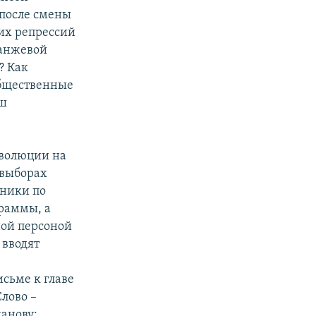
 после смены
их репрессий
ранжевой
? Как
общественные
аш
еволюции на
 выборах
тники по
граммы, а
ной персоной
 вводят
сьме к главе
лово –
анову: