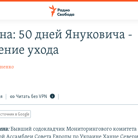
на: 50 дней Януковича -
ние ухода
хненко
ся
Читать без VPN
сточник в Google
ина:
Бывший содокладчик Мониторингового комитета
й Ассамблеи Совета Европы по Украине Ханне Север