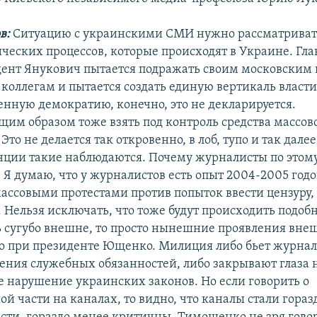
в:
Ситуацию с украинскими СМИ нужно рассматривать
еских процессов, которые происходят в Украине. Глав
ент Янукович пытается подражать своим московским 
коллегам и пытается создать единую вертикаль власти,
ренную демократию, конечно, это не декларируется.
щим образом тоже взять под контроль средства массов
то не делается так откровенно, в лоб, тупо и так далее
нции такие наблюдаются. Почему журналисты по этому
Я думаю, что у журналистов есть опыт 2004-2005 годо
массовыми протестами против попыток ввести цензуру,
. Нельзя исключать, что тоже будут происходить подоб
ь сугубо внешне, то просто нынешние проявления вн
ыло при президенте Ющенко. Милиция либо бьет журнал
ения служебных обязанностей, либо закрывают глаза на
же нарушение украинских законов. Но если говорить о
й части на каналах, то видно, что каналы стали гораз