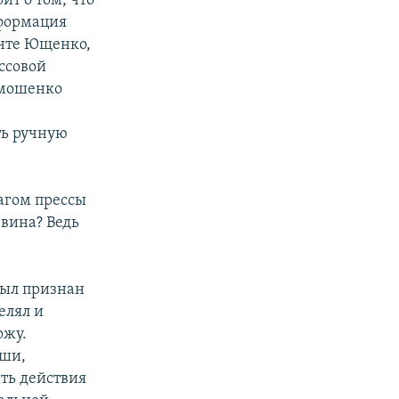
ит о том, что
нформация
денте Ющенко,
ссовой
имошенко
ть ручную
агом прессы
 вина? Ведь
был признан
елял и
ожу.
аши,
ть действия