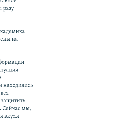
альной
и разу
академика
лены на
нформации
итуация
е
ы находились
 вся
ы защитить
. Сейчас мы,
я вкусы