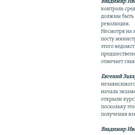
Владимир Ив
контроль сре
должны быть
революции.
Несмотря на 
посту минист
этого ведомс
предшественн
отмечает гла
Евгений Заха
независимого 
начала экзам
открыли курсы
поскольку эт
получения вз
Владимир Ив