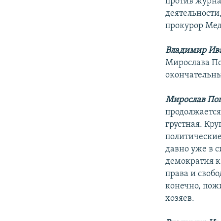
против журна
деятельности,
прокурор Мед
Владимир Ив
Мирослава По
окончательн
Мирослав По
продолжается 
грустная. Кр
политические
давно уже в с
демократия к 
права и своб
конечно, пож
хозяев.