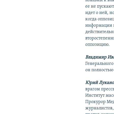
лояльны к вла
ее не пускаю
идет о ней, н
когда оппози
информации и
действительно
второстепенн
оппозицию.
Владимир Ив
Генерального
он полностью
Юрий Лукано
врагом пресс
Институт мас
Прокурор Мед
журналистов,