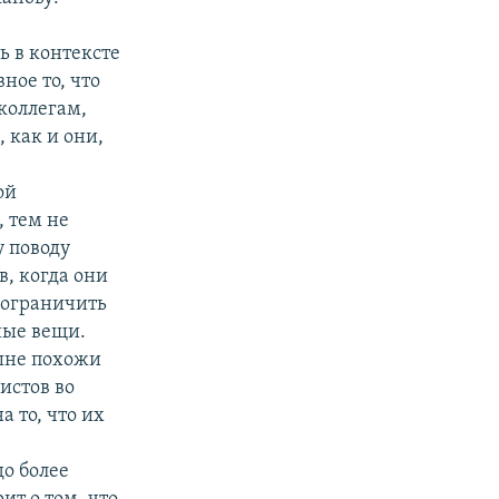
 в контексте
ное то, что
коллегам,
 как и они,
ой
, тем не
 поводу
в, когда они
 ограничить
ные вещи.
ешне похожи
истов во
 то, что их
до более