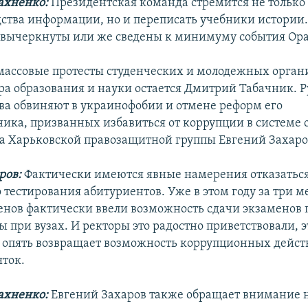
ахненко:
Президентская команда стремится не только 
дства информации, но и переписать учебники истории.
 вычеркнуты или же сведены к минимуму события Ор
массовые протесты студенческих и молодежных орган
ра образования и науки остается Дмитрий Табачник. 
тва обвиняют в украинофобии и отмене реформ его
ика, призванных избавиться от коррупции в системе 
ва Харьковской правозащитной группы Евгений Захаро
ров:
Фактически имеются явные намерения отказаться
тестирования абитуриентов. Уже в этом году за три м
енов фактически ввели возможность сдачи экзаменов
 при вузах. И ректоры это радостно приветствовали, э
о опять возвращает возможность коррупционных дейст
яток.
ахненко:
Евгений Захаров также обращает внимание на