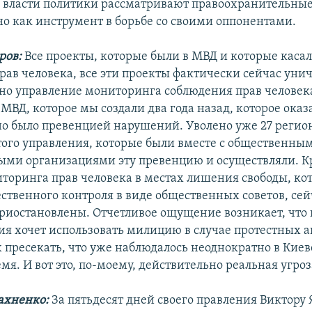
власти политики рассматривают правоохранительны
о как инструмент в борьбе со своими оппонентами.
ров:
Все проекты, которые были в МВД и которые каса
рав человека, все эти проекты фактически сейчас уни
о управление мониторинга соблюдения прав человек
МВД, которое мы создали два года назад, которое оказ
о было превенцией нарушений. Уволено уже 27 реги
того управления, которые были вместе с общественны
ми организациями эту превенцию и осуществляли. Кр
торинга прав человека в местах лишения свободы, ко
ственного контроля в виде общественных советов, сей
риостановлены. Отчетливое ощущение возникает, что 
я хочет использовать милицию в случае протестных а
х пресекать, что уже наблюдалось неоднократно в Киев
мя. И вот это, по-моему, действительно реальная угроз
ахненко:
За пятьдесят дней своего правления Виктору