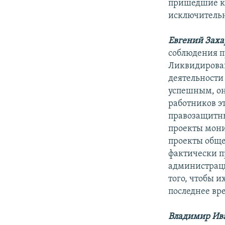
пришедшие к 
исключительн
Евгений Заха
соблюдения п
Ликвидирован
деятельности 
успешным, он
работников э
правозащитны
проекты мони
проекты обще
фактически п
администраци
того, чтобы и
последнее вре
Владимир Ив