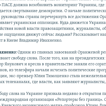
о ПАСЕ должна возобновить мониторинг Украины, где
дается свертывание демократии. О начале политическ
 руководства страны перечеркнуть все достижения О
являет украинская оппозиция. Куда движется Украина
йствия новой власти правозащитники, журналисты, 
ие ощущения движут сейчас людьми? Рассказывает н
т в Киеве Владимир Ивахненко.
ахненко:
Одним из главных завоеваний Оранжевой р
вают свободу слова. После того, как на президентских
ор Янукович и кресла в правительстве заняли его сора
нов, из телеэфира начали исчезать политические про
ции, экс-премьер Юлия Тимошенко стала нежелатель
ых телеканалах, где власти, как заявляют журналисты,
боду слова на Украине призвала недавно в открытом пи
международная организация «Репортеры без границ». С
 Киевского независимого медиа-профсоюза Юрию Лук