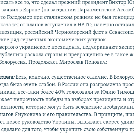
писать все то, что сделал прежний президент Виктор Ю
ч заявил в Европе (на заседании Парламентской Ассам
 что Голодомор при сталинском режиме не был геноци
казался от планов вступления в НАТО, навечно оставил
ппозиция, российский Черноморский флот в Севастопо
кве ряд серьезных экономических уступок.
вертого украинского президента, подчеркивают экспе
глублению раскола страны и превращению ее в такое же
 Белоруссия. Продолжает Мирослав Попович:
пович:
Есть, конечно, существенное отличие. В Белорус
гда была очень слабой. В России она разгромлена прост
 никак, все-таки более 40% голосовали за Юлию Тимош
ражает непрочность победы на выборах президента и о
иятности, которые могут быть вследствие необдуман
агов Януковича и его правительства. В принципе, ша
т новое руководство Украины, вызывают скорее удив
е сделано для того, чтобы укрепить свою собственную 