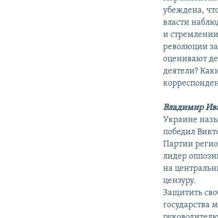
РАСПИСАНИЕ ВЕЩАНИЯ
убеждена, чт
ПОДПИШИТЕСЬ НА РАССЫЛКУ
власти наблю
и стремлении
революции за
оценивают де
деятели? Как
корреспонден
Владимир Ив
Украине назы
победил Викт
Партии регио
лидер оппози
на центральн
цензуру.
Защитить сво
государства 
руководителю