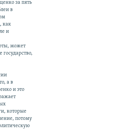
щенко за пять
блеи в
дом
, как
ле и
рты, может
 государство,
сии
о, а в
енко и это
тражает
ных
ги, которые
ление, потому
политическую