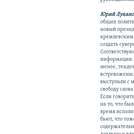
Юрий Лукано
общих политич
новый презид
кремлевским 
создать суве
Соответствую
информации. Э
менее, тенде
встревожены. 
выступали с 
свободу слова
Если говорит
на то, что б
время исполн
бьют, что то
содержательно