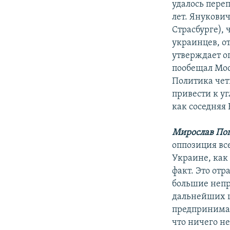
удалось пере
лет. Янукови
Страсбурге),
украинцев, от
утверждает о
пообещал Мос
Политика чет
привести к у
как соседняя
Мирослав По
оппозиция все
Украине, как
факт. Это от
большие непр
дальнейших ш
предпринимае
что ничего н