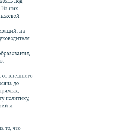
взять под
 Из них
анжевой
изаций, на
Руководителя
образования,
в.
 от внешнего
есяца до
 прямых,
ту политику,
вий и
 то, что