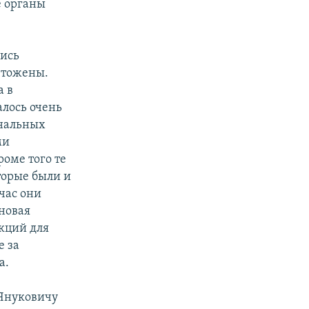
е органы
лись
чтожены.
а в
алось очень
ональных
ми
оме того те
торые были и
час они
новая
кций для
е за
а.
 Януковичу