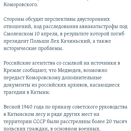
Коморовского.
РАСПИСАНИЕ ВЕЩАНИЯ
ПОДПИШИТЕСЬ НА РАССЫЛКУ
Стороны обсудят перспективы двусторонних
отношений, ход расследования авиакатастрофы под
СОЦИАЛЬНЫЕ СЕТИ
Смоленском 10 апреля, в результате которой погиб
президент Польши Лех Качиньский, а также
исторические проблемы.
Российские агентства со ссылкой на источники в
Кремле сообщают, что Медведев, возможно
Все сайты РСЕ/РС
передаст Коморовскому дополнительные
документы из российских архивов, касающиеся
трагедии в Катыни.
Весной 1940 года по приказу советского руководства
в Катынском лесу и ряде других мест на
территории СССР были расстреляны более 20 тысяч
польских граждан, в основном военных.