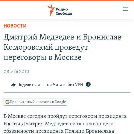
Ссылки
для
упрощенного
НОВОСТИ
ПРОГРАММЫ
доступа
Дмитрий Медведев и Бронислав
ПОДКАСТЫ
Вернуться
Коморовский проведут
к
АВТОРСКИЕ ПРОЕКТЫ
переговоры в Москве
основному
ЦИТАТЫ СВОБОДЫ
содержанию
08 мая 2010
Вернутся
МНЕНИЯ
к
Поделиться
Читать без VPN
КУЛЬТУРА
главной
навигации
IDEL.РЕАЛИИ
Приоритетный источник в Google
Вернутся
КАВКАЗ.РЕАЛИИ
к
В Москве сегодня пройдут переговоры президента
СЕВЕР.РЕАЛИИ
поиску
России Дмитрия Медведева и исполняющего
СИБИРЬ.РЕАЛИИ
обязанности президента Польши Бронислава