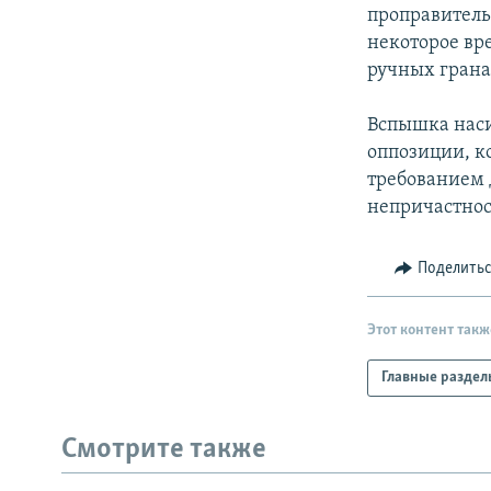
РАСПИСАНИЕ ВЕЩАНИЯ
проправитель
ПОДПИШИТЕСЬ НА РАССЫЛКУ
некоторое вр
ручных грана
Вспышка наси
оппозиции, ко
требованием 
непричастнос
Поделить
Этот контент такж
Главные раздел
Смотрите также