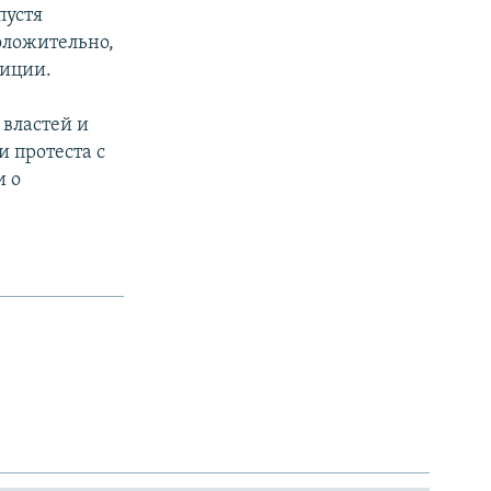
пустя
оложительно,
лиции.
 властей и
и протеста с
и о