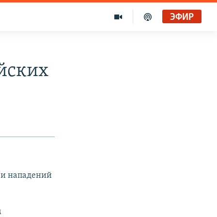
ЭФИР
ейских
в и нападений
м