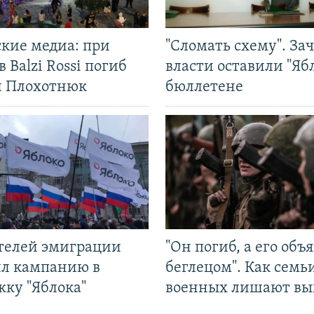
ские медиа: при
"Сломать схему". За
в Balzi Rossi погиб
власти оставили "Ябл
л Плохотнюк
бюллетене
ятелей эмиграции
"Он погиб, а его объ
ил кампанию в
беглецом". Как семь
жку "Яблока"
военных лишают вы