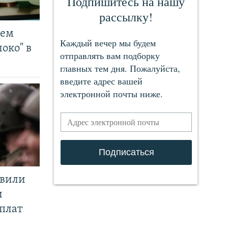
чем
око" в
явили
и
плат