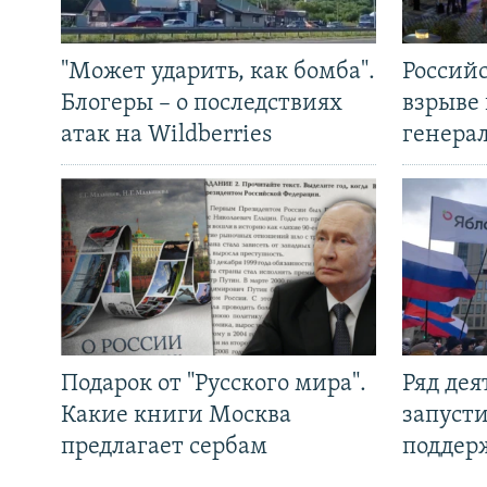
"Может ударить, как бомба".
Россий
Блогеры – о последствиях
взрыве 
атак на Wildberries
генера
Подарок от "Русского мира".
Ряд де
Какие книги Москва
запуст
предлагает сербам
поддер