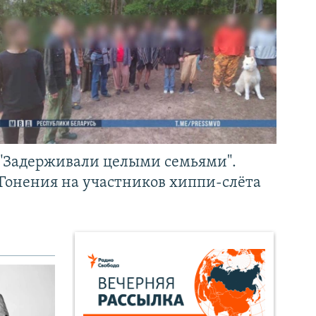
"Задерживали целыми семьями".
Гонения на участников хиппи-слёта