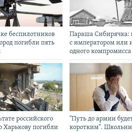
аке беспилотников
Параша Сибирячка: 
ород погибли пять
с императором или 
к
одного компромисса
ьтате российского
"Путь до армии буде
о Харькову погибли
коротким". Школьни