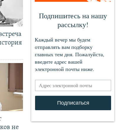
встреча
история
т
ков не