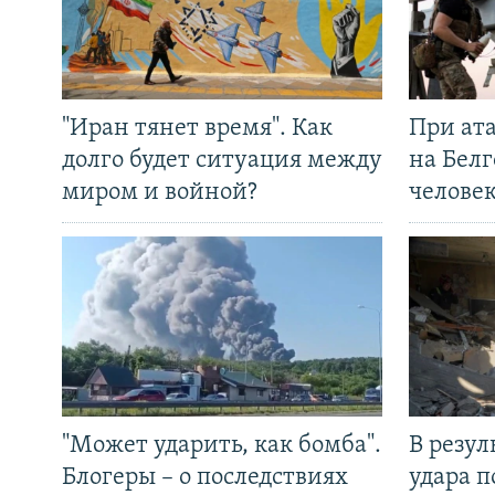
"Иран тянет время". Как
При ат
долго будет ситуация между
на Белг
миром и войной?
челове
"Может ударить, как бомба".
В резул
Блогеры – о последствиях
удара п