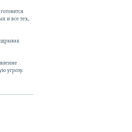
 готовятся
х и все тех,
подрывах
явление
ую угрозу.