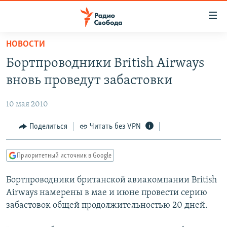
Ссылки
для
упрощенного
НОВОСТИ
ПРОГРАММЫ
доступа
Бортпроводники British Airways
ПОДКАСТЫ
Вернуться
вновь проведут забастовки
к
АВТОРСКИЕ ПРОЕКТЫ
основному
10 мая 2010
ЦИТАТЫ СВОБОДЫ
содержанию
Вернутся
МНЕНИЯ
Поделиться
Читать без VPN
к
КУЛЬТУРА
главной
Приоритетный источник в Google
навигации
IDEL.РЕАЛИИ
Вернутся
Бортпроводники британской авиакомпании British
КАВКАЗ.РЕАЛИИ
к
Airways намерены в мае и июне провести серию
СЕВЕР.РЕАЛИИ
поиску
забастовок общей продолжительностью 20 дней.
СИБИРЬ.РЕАЛИИ