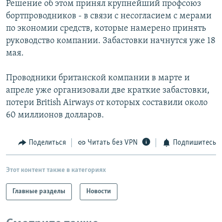
Решение об этом принял крупнейший профсоюз
РАСПИСАНИЕ ВЕЩАНИЯ
бортпроводников - в связи с несогласием с мерами
ПОДПИШИТЕСЬ НА РАССЫЛКУ
по экономии средств, которые намерено принять
руководство компании. Забастовки начнутся уже 18
мая.
СОЦИАЛЬНЫЕ СЕТИ
Проводники британской компании в марте и
апреле уже организовали две краткие забастовки,
потери British Airways от которых составили около
60 миллионов долларов.
Все сайты РСЕ/РС
Поделиться
Читать без VPN
Подпишитесь
Этот контент также в категориях
Главные разделы
Новости