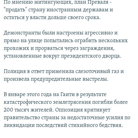
По мнению митингующих, план Преваля -
РАСПИСАНИЕ ВЕЩАНИЯ
"продать" страну иностранным державам и
ПОДПИШИТЕСЬ НА РАССЫЛКУ
остаться у власти дольше своего срока.
Демонстранты были настроены агрессивно и
СОЦИАЛЬНЫЕ СЕТИ
прямо на улице попытались ограбить нескольких
прохожих и прорваться через заграждения,
установленные вокруг президентского дворца.
Полиция в ответ применила слезоточивый газ и
Все сайты РСЕ/РС
произвела предупредительные выстрелы.
В январе этого года на Гаити в результате
катастрофического землетрясения погибли более
200 тысяч жителей. Оппозиция критикует
правительство страны за недостаточные усилия по
ликвидации последствий стихийного бедствия.