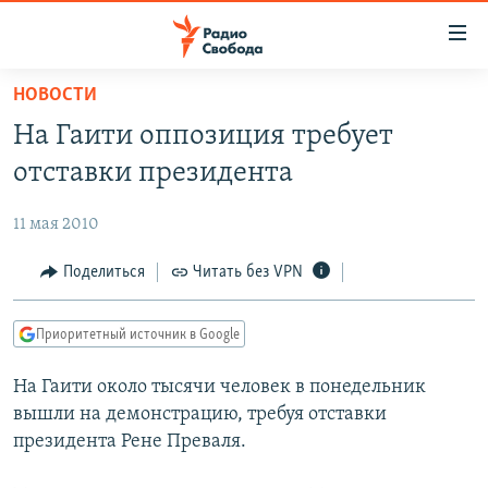
Ссылки
для
упрощенного
НОВОСТИ
ПРОГРАММЫ
доступа
На Гаити оппозиция требует
ПОДКАСТЫ
Вернуться
отставки президента
к
АВТОРСКИЕ ПРОЕКТЫ
основному
11 мая 2010
ЦИТАТЫ СВОБОДЫ
содержанию
Вернутся
МНЕНИЯ
Поделиться
Читать без VPN
к
КУЛЬТУРА
главной
Приоритетный источник в Google
навигации
IDEL.РЕАЛИИ
Вернутся
На Гаити около тысячи человек в понедельник
КАВКАЗ.РЕАЛИИ
к
вышли на демонстрацию, требуя отставки
СЕВЕР.РЕАЛИИ
поиску
президента Рене Преваля.
СИБИРЬ.РЕАЛИИ