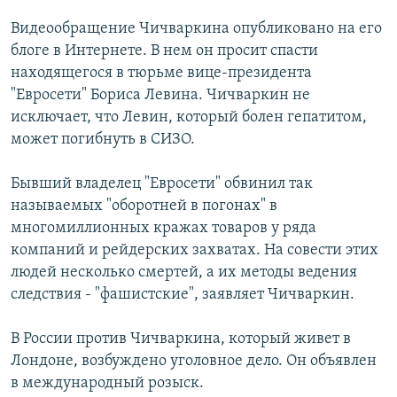
РАСПИСАНИЕ ВЕЩАНИЯ
Видеообращение Чичваркина опубликовано на его
ПОДПИШИТЕСЬ НА РАССЫЛКУ
блоге в Интернете. В нем он просит спасти
находящегося в тюрьме вице-президента
"Евросети" Бориса Левина. Чичваркин не
СОЦИАЛЬНЫЕ СЕТИ
исключает, что Левин, который болен гепатитом,
может погибнуть в СИЗО.
Бывший владелец "Евросети" обвинил так
называемых "оборотней в погонах" в
Все сайты РСЕ/РС
многомиллионных кражах товаров у ряда
компаний и рейдерских захватах. На совести этих
людей несколько смертей, а их методы ведения
следствия - "фашистские", заявляет Чичваркин.
В России против Чичваркина, который живет в
Лондоне, возбуждено уголовное дело. Он объявлен
в международный розыск.