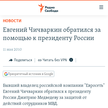
Ссылки
для
упрощенного
НОВОСТИ
ПРОГРАММЫ
доступа
Евгений Чичваркин обратился за
ПОДКАСТЫ
Вернуться
помощью к президенту России
к
АВТОРСКИЕ ПРОЕКТЫ
основному
11 мая 2010
ЦИТАТЫ СВОБОДЫ
содержанию
Вернутся
МНЕНИЯ
Поделиться
Читать без VPN
к
КУЛЬТУРА
главной
Приоритетный источник в Google
навигации
IDEL.РЕАЛИИ
Вернутся
Бывший владелец российской компании "Евросеть"
КАВКАЗ.РЕАЛИИ
к
Евгений Чичваркин обратился к президенту
СЕВЕР.РЕАЛИИ
поиску
России Дмитрию Медведеву за защитой от
действий сотрудников МВД.
СИБИРЬ.РЕАЛИИ