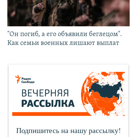
"Он погиб, а его объявили беглецом".
Как семьи военных лишают выплат