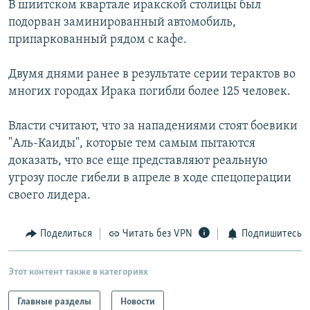
В шиитском квартале иракской столицы был
РАСПИСАНИЕ ВЕЩАНИЯ
подорван заминированный автомобиль,
ПОДПИШИТЕСЬ НА РАССЫЛКУ
припаркованный рядом с кафе.
Двумя днями ранее в результате серии терактов во
СОЦИАЛЬНЫЕ СЕТИ
многих городах Ирака погибли более 125 человек.
Власти считают, что за нападениями стоят боевики
"Аль-Каиды", которые тем самым пытаются
доказать, что все еще представляют реальную
Все сайты РСЕ/РС
угрозу после гибели в апреле в ходе спецоперации
своего лидера.
Поделиться
Читать без VPN
Подпишитесь
Этот контент также в категориях
Главные разделы
Новости