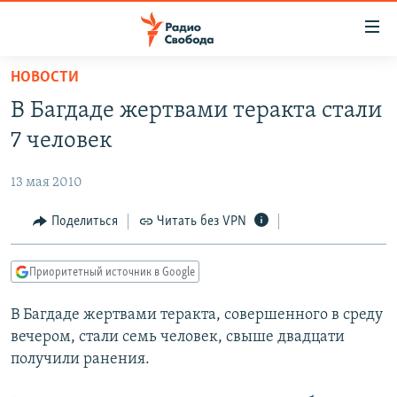
Ссылки
для
упрощенного
НОВОСТИ
ПРОГРАММЫ
доступа
В Багдаде жертвами теракта стали
ПОДКАСТЫ
Вернуться
7 человек
к
АВТОРСКИЕ ПРОЕКТЫ
основному
13 мая 2010
ЦИТАТЫ СВОБОДЫ
содержанию
Вернутся
МНЕНИЯ
Поделиться
Читать без VPN
к
КУЛЬТУРА
главной
Приоритетный источник в Google
навигации
IDEL.РЕАЛИИ
Вернутся
В Багдаде жертвами теракта, совершенного в среду
КАВКАЗ.РЕАЛИИ
к
вечером, стали семь человек, свыше двадцати
СЕВЕР.РЕАЛИИ
поиску
получили ранения.
СИБИРЬ.РЕАЛИИ