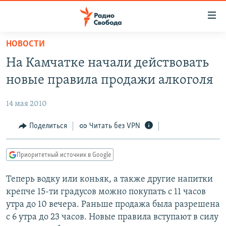
Ссылки
для
упрощенного
НОВОСТИ
ПРОГРАММЫ
доступа
На Камчатке начали действовать
ПОДКАСТЫ
Вернуться
новые правила продажи алкоголя
к
АВТОРСКИЕ ПРОЕКТЫ
основному
14 мая 2010
ЦИТАТЫ СВОБОДЫ
содержанию
Вернутся
МНЕНИЯ
Поделиться
Читать без VPN
к
КУЛЬТУРА
главной
Приоритетный источник в Google
навигации
IDEL.РЕАЛИИ
Вернутся
Теперь водку или коньяк, а также другие напитки
КАВКАЗ.РЕАЛИИ
к
крепче 15-ти градусов можно покупать с 11 часов
СЕВЕР.РЕАЛИИ
поиску
утра до 10 вечера. Раньше продажа была разрешена
с 6 утра до 23 часов. Новые правила вступают в силу
СИБИРЬ.РЕАЛИИ