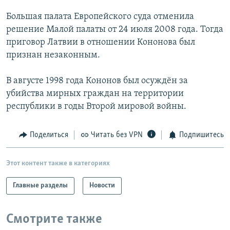
РАСПИСАНИЕ ВЕЩАНИЯ
Большая палата Европейского суда отменила
ПОДПИШИТЕСЬ НА РАССЫЛКУ
решение Малой палаты от 24 июля 2008 года. Тогда
приговор Латвии в отношении Кононова был
признан незаконным.
СОЦИАЛЬНЫЕ СЕТИ
В августе 1998 года Кононов был осуждён за
убийства мирных граждан на территории
республики в годы Второй мировой войны.
Все сайты РСЕ/РС
Поделиться
Читать без VPN
Подпишитесь
Этот контент также в категориях
Главные разделы
Новости
Смотрите также