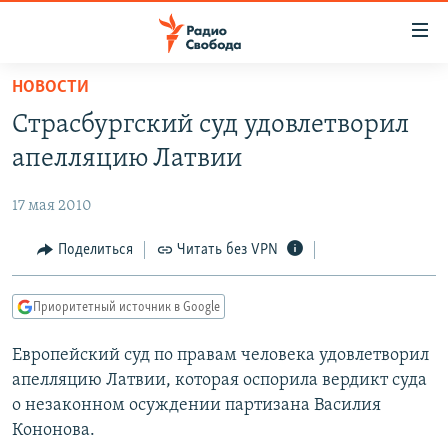
Ссылки
для
упрощенного
НОВОСТИ
ПРОГРАММЫ
доступа
Страсбургский суд удовлетворил
ПОДКАСТЫ
Вернуться
апелляцию Латвии
к
АВТОРСКИЕ ПРОЕКТЫ
основному
17 мая 2010
ЦИТАТЫ СВОБОДЫ
содержанию
Вернутся
МНЕНИЯ
Поделиться
Читать без VPN
к
КУЛЬТУРА
главной
Приоритетный источник в Google
навигации
IDEL.РЕАЛИИ
Вернутся
Европейский суд по правам человека удовлетворил
КАВКАЗ.РЕАЛИИ
к
апелляцию Латвии, которая оспорила вердикт суда
СЕВЕР.РЕАЛИИ
поиску
о незаконном осуждении партизана Василия
Кононова.
СИБИРЬ.РЕАЛИИ