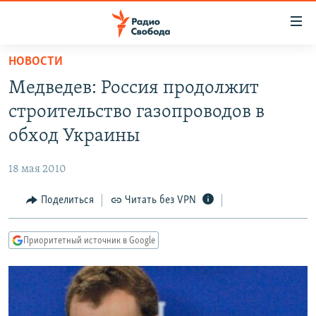
Ссылки
для
упрощенного
НОВОСТИ
ПРОГРАММЫ
доступа
Медведев: Россия продолжит
ПОДКАСТЫ
Вернуться
строительство газопроводов в
к
АВТОРСКИЕ ПРОЕКТЫ
обход Украины
основному
ЦИТАТЫ СВОБОДЫ
содержанию
18 мая 2010
Вернутся
МНЕНИЯ
к
Поделиться
Читать без VPN
КУЛЬТУРА
главной
навигации
IDEL.РЕАЛИИ
Приоритетный источник в Google
Вернутся
КАВКАЗ.РЕАЛИИ
к
СЕВЕР.РЕАЛИИ
поиску
СИБИРЬ.РЕАЛИИ