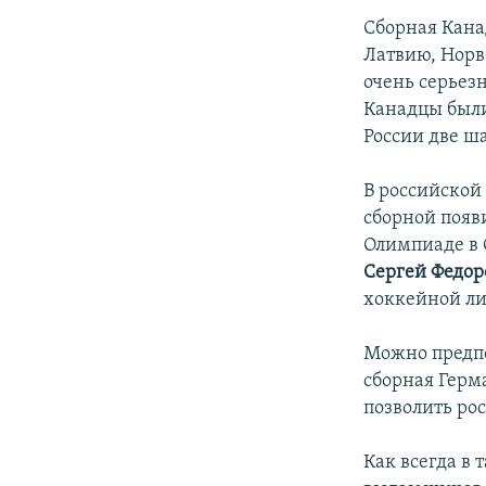
Сборная Кана
Латвию, Норв
очень серьезн
Канадцы были
России две ш
В российской
сборной появ
Олимпиаде в 
Сергей Федор
хоккейной ли
Можно предпо
сборная Герма
позволить ро
Как всегда в 