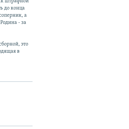
как штрафной
ь до конца
соперник, а
Родина - за
сборной, это
одящая в