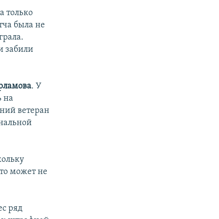
а только
тча была не
грала.
и забили
рламова
. У
ь на
тний ветеран
нальной
кольку
кто может не
ес ряд