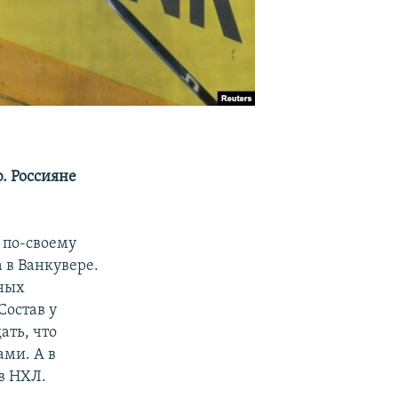
. Россияне
 по-своему
а в Ванкувере.
ьных
Состав у
ать, что
ами. А в
в НХЛ.