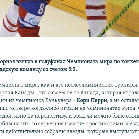
борная вышла в полуфинал Чемпионата мира по хоккею
адскую команду со счетом 5:2.
пионат мира, как и все послеолимпийские турниры,
рная Канады - это совсем не та Канада, которая играл
дин из чемпионов Ванкувера -
Кори Перри
, а из остал
ишь четверо когда-либо играли на чемпионатах мира. 
дой, явно на перспективу, и вряд ли можно было ожид
бны на что-то серьезное в матче с российскими звезд
ии действительно собраны звезды, которые выступают 