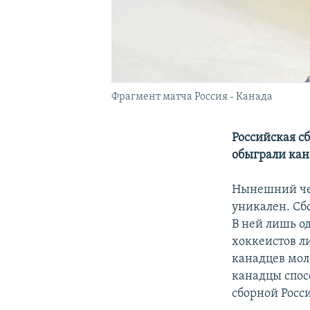
Фрагмент матча Россия - Канада
Российская с
обыграли кан
Нынешний чем
уникален. Сбо
В ней лишь о
хоккеистов л
канадцев моло
канадцы спосо
сборной Росс