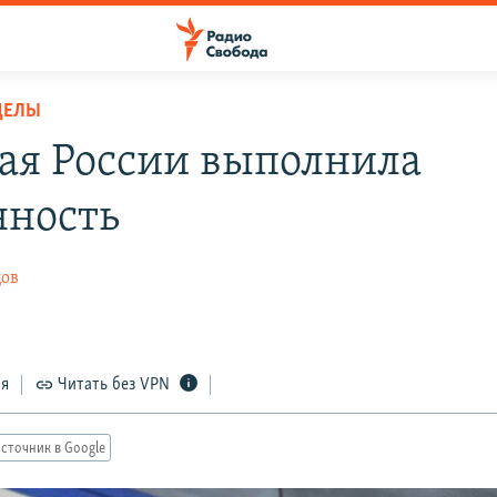
ДЕЛЫ
ая России выполнила
нность
цов
ся
Читать без VPN
сточник в Google