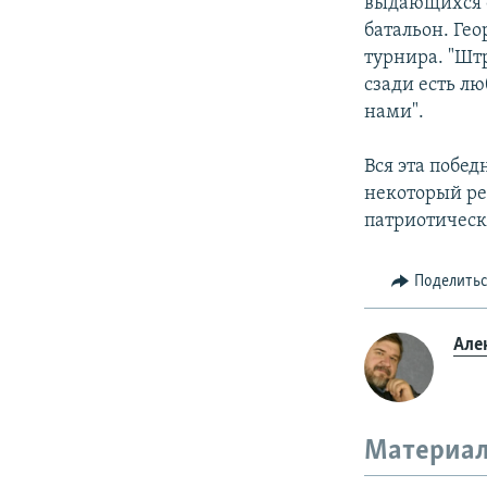
выдающихся ф
батальон. Гео
турнира. "Штр
сзади есть лю
нами".
Вся эта побед
некоторый ре
патриотическ
Поделить
Але
Материал