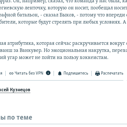
раз. Он, например, сказал, что команда у нас была, 
ргиевскую ленточку, которую он носит, пообещал носит
афной батальон, - сказал Быков, - потому что впереди 
бители, которые будут стрелять при любых условиях. А 
ная атрибутика, которая сейчас раскручивается вокруг 
ванш за Ванкувер. Но эмоциональная накрутка, перех
ий угар может не пойти на пользу хоккеистам.
ся
Читать без VPN
Подпишитесь
Распечатать
ксей Кузнецов
ы по теме