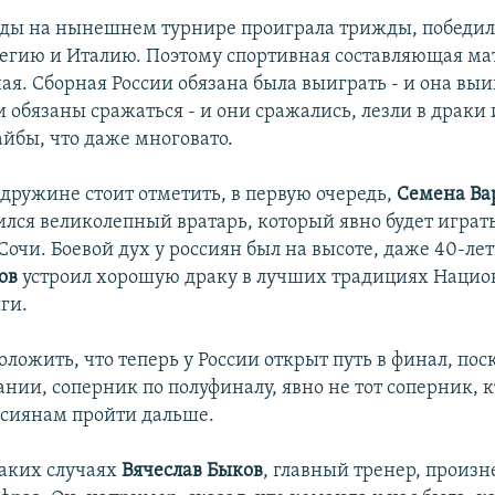
ды на нынешнем турнире проиграла трижды, победил
егию и Италию. Поэтому спортивная составляющая ма
ая. Сборная России обязана была выиграть - и она выи
 обязаны сражаться - и они сражались, лезли в драки 
айбы, что даже многовато.
 дружине стоит отметить, в первую очередь,
Семена Ва
ился великолепный вратарь, который явно будет играт
Сочи. Боевой дух у россиян был на высоте, даже 40-ле
ов
устроил хорошую драку в лучших традициях Нацио
ги.
ложить, что теперь у России открыт путь в финал, пос
нии, соперник по полуфиналу, явно не тот соперник, 
ссиянам пройти дальше.
таких случаях
Вячеслав Быков
, главный тренер, произн