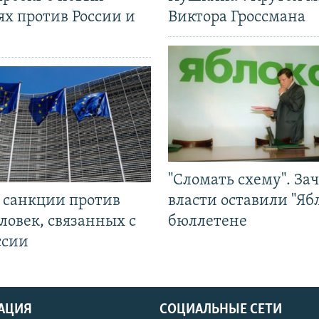
ях против России и
Виктора Гроссмана
"Сломать схему". За
л санкции против
власти оставили "Ябл
ловек, связанных с
бюллетене
ссии
АЦИЯ
СОЦИАЛЬНЫЕ СЕТИ