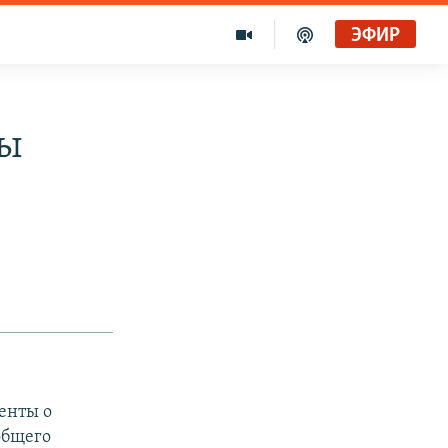
ЭФИР
вы
енты о
общего