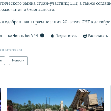
етического рынка стран-участниц СНГ, а также соглаш
бразования и безопасности.
ыл одобрен план празднования 20-летия СНГ в декабре 
ся
Читать без VPN
Подпишитесь
Распечатать
е в категориях
ы
Новости