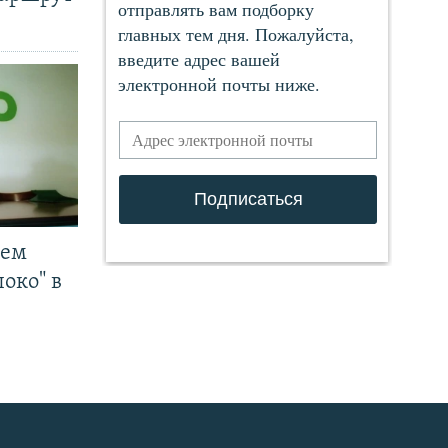
чем
око" в