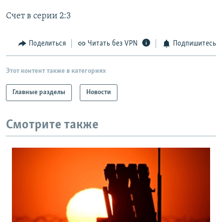
РАСПИСАНИЕ ВЕЩАНИЯ
Счет в серии 2:3
ПОДПИШИТЕСЬ НА РАССЫЛКУ
Поделиться
Читать без VPN
Подпишитесь
СОЦИАЛЬНЫЕ СЕТИ
Этот контент также в категориях
Главные разделы
Новости
Все сайты РСЕ/РС
Смотрите также