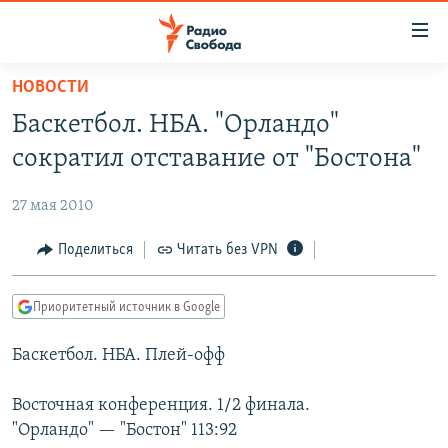
Ссылки
для
упрощенного
НОВОСТИ
ПРОГРАММЫ
доступа
Баскетбол. НБА. "Орландо"
ПОДКАСТЫ
Вернуться
сократил отставание от "Бостона"
к
АВТОРСКИЕ ПРОЕКТЫ
основному
27 мая 2010
ЦИТАТЫ СВОБОДЫ
содержанию
Вернутся
МНЕНИЯ
Поделиться
Читать без VPN
к
КУЛЬТУРА
главной
Приоритетный источник в Google
навигации
IDEL.РЕАЛИИ
Вернутся
Баскетбол. НБА. Плей-офф
КАВКАЗ.РЕАЛИИ
к
СЕВЕР.РЕАЛИИ
поиску
Восточная конференция. 1/2 финала.
"Орландо" — "Бостон" 113:92
СИБИРЬ.РЕАЛИИ