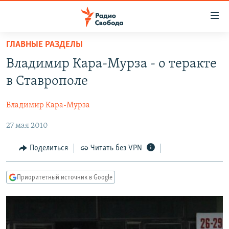
Ссылки
для
упрощенного
ГЛАВНЫЕ РАЗДЕЛЫ
ПРОГРАММЫ
доступа
Владимир Кара-Мурза - о теракте
ПОДКАСТЫ
Вернуться
в Ставрополе
к
АВТОРСКИЕ ПРОЕКТЫ
основному
Владимир Кара-Мурза
ЦИТАТЫ СВОБОДЫ
содержанию
Вернутся
27 мая 2010
МНЕНИЯ
к
КУЛЬТУРА
Поделиться
Читать без VPN
главной
навигации
IDEL.РЕАЛИИ
Вернутся
Приоритетный источник в Google
КАВКАЗ.РЕАЛИИ
к
СЕВЕР.РЕАЛИИ
поиску
СИБИРЬ.РЕАЛИИ