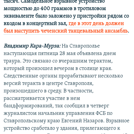
тысяч. Самодельное взрывное устройство
мощностью до 400 граммов в тротиловом
эквиваленте было заложено у пристройки рядом со
входом в концертный зал,
где в этот день должен
был выступить чеченский танцевальный ансамбль
.
Владимир Кара-Мурза:
На Ставрополье
наступающая пятница 28 мая объявлена днем
траура. Это связано со вчерашним терактом,
который произошел вечером в столице края.
Следственные органы прорабатывают несколько
версий теракта в центре Ставрополя,
произошедшего в среду. В частности,
рассматривается участие в нем
бандформирований, так сообщил в четверг
журналистом начальник управления ФСБ по
Ставропольскому краю Евгений Назаров. Взрывное
устройство сработало у здания, прилегающего к