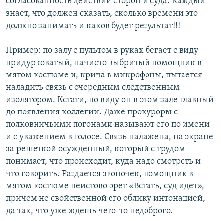
согласованность действий сторон и суда. Каждый
знает, что должен сказать, сколько времени это
должно занимать и каков будет результат!!!
Пример: по залу с пультом в руках бегает с виду
придурковатый, начисто выбритый помощник в
мятом костюме и, крича в микрофоны, пытается
наладить связь с очередным следственным
изолятором. Кстати, по виду он в этом зале главный
до появления коллегии. Даже прокуроры с
полковничьими погонами называют его по имени
и с уважением в голосе. Связь налажена, на экране
за решеткой осужденный, который с трудом
понимает, что происходит, куда надо смотреть и
что говорить. Раздается звоночек, помощник в
мятом костюме неистово орет «Встать, суд идет»,
причем не свойственной его облику интонацией,
да так, что уже ждешь чего-то недоброго.