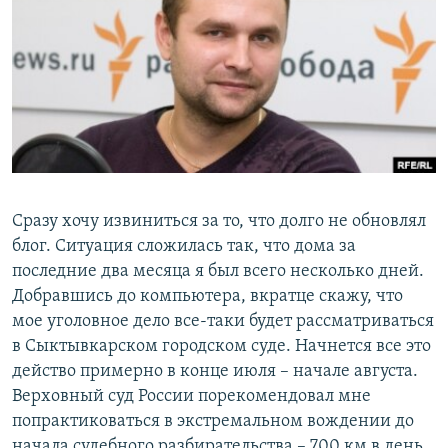
РАСПИСАНИЕ ВЕЩАНИЯ
ПОДПИШИТЕСЬ НА РАССЫЛКУ
СОЦИАЛЬНЫЕ СЕТИ
Сразу хочу извиниться за то, что долго не обновлял
Все сайты РСЕ/РС
блог. Ситуация сложилась так, что дома за
последние два месяца я был всего несколько дней.
Добравшись до компьютера, вкратце скажу, что
мое уголовное дело все-таки будет рассматриваться
в Сыктывкарском городском суде. Начнется все это
действо примерно в конце июля – начале августа.
Верховный суд России порекомендовал мне
попрактиковаться в экстремальном вождении до
начала судебного разбирательства – 700 км в день