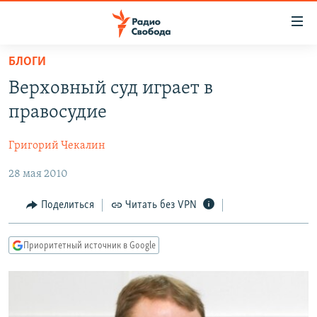
Ссылки
для
упрощенного
БЛОГИ
ПРОГРАММЫ
доступа
Верховный суд играет в
ПОДКАСТЫ
Вернуться
правосудие
к
АВТОРСКИЕ ПРОЕКТЫ
основному
Григорий Чекалин
ЦИТАТЫ СВОБОДЫ
содержанию
Вернутся
28 мая 2010
МНЕНИЯ
к
КУЛЬТУРА
Поделиться
Читать без VPN
главной
навигации
IDEL.РЕАЛИИ
Вернутся
Приоритетный источник в Google
КАВКАЗ.РЕАЛИИ
к
СЕВЕР.РЕАЛИИ
поиску
СИБИРЬ.РЕАЛИИ