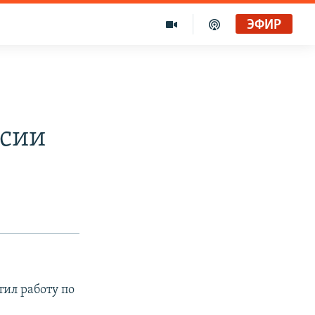
ЭФИР
ссии
ил работу по