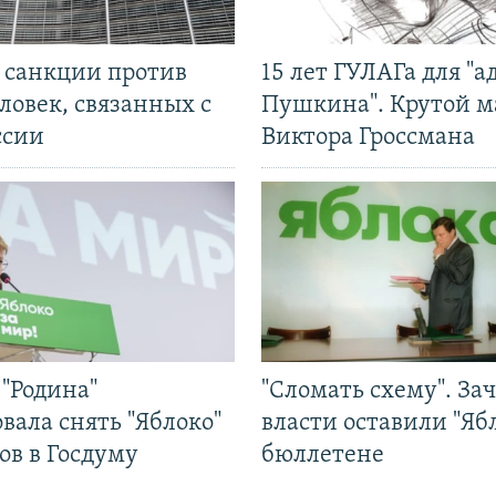
л санкции против
15 лет ГУЛАГа для "а
ловек, связанных с
Пушкина". Крутой 
ссии
Виктора Гроссмана
"Родина"
"Сломать схему". За
вала снять "Яблоко"
власти оставили "Ябл
ов в Госдуму
бюллетене