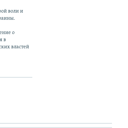
рой воли и
раины.
ение о
я в
ских властей