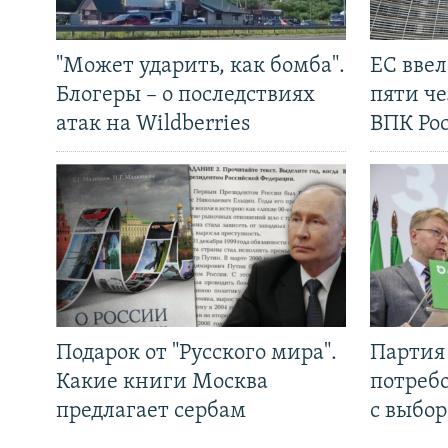
"Может ударить, как бомба".
ЕС вве
Блогеры – о последствиях
пяти че
атак на Wildberries
ВПК Ро
Подарок от "Русского мира".
Партия 
Какие книги Москва
потребо
предлагает сербам
с выбор