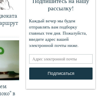
двоката
маршрут
чем
око" в