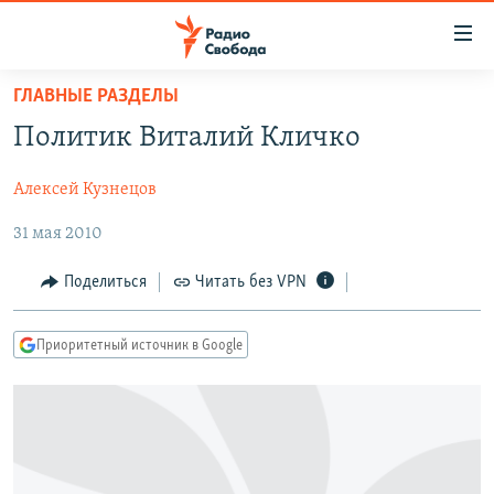
Ссылки
для
упрощенного
ГЛАВНЫЕ РАЗДЕЛЫ
ПРОГРАММЫ
доступа
Политик Виталий Кличко
ПОДКАСТЫ
Вернуться
к
Алексей Кузнецов
АВТОРСКИЕ ПРОЕКТЫ
основному
31 мая 2010
ЦИТАТЫ СВОБОДЫ
содержанию
Вернутся
МНЕНИЯ
Поделиться
Читать без VPN
к
КУЛЬТУРА
главной
Приоритетный источник в Google
навигации
IDEL.РЕАЛИИ
Вернутся
КАВКАЗ.РЕАЛИИ
к
СЕВЕР.РЕАЛИИ
поиску
СИБИРЬ.РЕАЛИИ