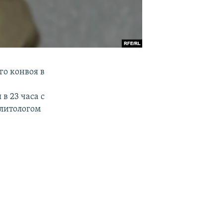
го конвоя в
в 23 часа с
литологом