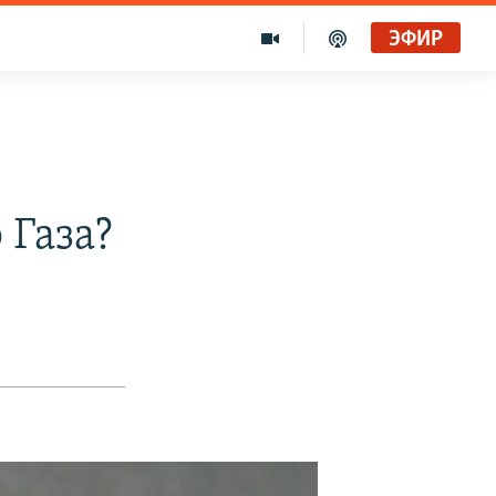
ЭФИР
 Газа?