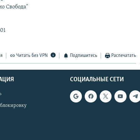
ио Свобода"
801
ся
Читать без VPN
Подпишитесь
Распечатать
АЦИЯ
СОЦИАЛЬНЫЕ СЕТИ
ь
 блокировку