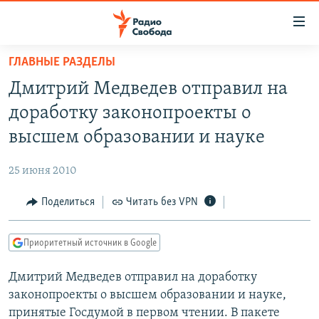
Ссылки
для
упрощенного
ГЛАВНЫЕ РАЗДЕЛЫ
ПРОГРАММЫ
доступа
Дмитрий Медведев отправил на
ПОДКАСТЫ
Вернуться
доработку законопроекты о
к
АВТОРСКИЕ ПРОЕКТЫ
высшем образовании и науке
основному
ЦИТАТЫ СВОБОДЫ
содержанию
25 июня 2010
Вернутся
МНЕНИЯ
к
Поделиться
Читать без VPN
КУЛЬТУРА
главной
навигации
IDEL.РЕАЛИИ
Приоритетный источник в Google
Вернутся
КАВКАЗ.РЕАЛИИ
к
Дмитрий Медведев отправил на доработку
СЕВЕР.РЕАЛИИ
поиску
законопроекты о высшем образовании и науке,
СИБИРЬ.РЕАЛИИ
принятые Госдумой в первом чтении. В пакете