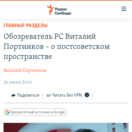
Ссылки
для
упрощенного
ГЛАВНЫЕ РАЗДЕЛЫ
ПРОГРАММЫ
доступа
Обозреватель РС Виталий
ПОДКАСТЫ
Вернуться
Портников – о постсоветском
к
АВТОРСКИЕ ПРОЕКТЫ
пространстве
основному
ЦИТАТЫ СВОБОДЫ
содержанию
Виталий Портников
Вернутся
МНЕНИЯ
к
26 июня 2010
КУЛЬТУРА
главной
навигации
IDEL.РЕАЛИИ
Поделиться
Читать без VPN
Вернутся
КАВКАЗ.РЕАЛИИ
к
Приоритетный источник в Google
СЕВЕР.РЕАЛИИ
поиску
СИБИРЬ.РЕАЛИИ