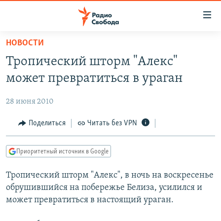
Ссылки
для
упрощенного
НОВОСТИ
ПРОГРАММЫ
доступа
Тропический шторм "Алекс"
ПОДКАСТЫ
Вернуться
может превратиться в ураган
к
АВТОРСКИЕ ПРОЕКТЫ
основному
28 июня 2010
ЦИТАТЫ СВОБОДЫ
содержанию
Вернутся
МНЕНИЯ
Поделиться
Читать без VPN
к
КУЛЬТУРА
главной
Приоритетный источник в Google
навигации
IDEL.РЕАЛИИ
Вернутся
Тропический шторм "Алекс", в ночь на воскресенье
КАВКАЗ.РЕАЛИИ
к
обрушившийся на побережье Белиза, усилился и
СЕВЕР.РЕАЛИИ
поиску
может превратиться в настоящий ураган.
СИБИРЬ.РЕАЛИИ