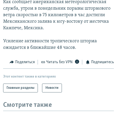
Как сообщает американская метеорологическая
РАСПИСАНИЕ ВЕЩАНИЯ
служба, утром в понедельник порывы штормового
ПОДПИШИТЕСЬ НА РАССЫЛКУ
ветра скоростью в 75 километров в час достигли
Мексиканского залива к югу-востоку от местечка
Кампече, Мексика.
СОЦИАЛЬНЫЕ СЕТИ
Усиление активности тропического шторма
ожидается в ближайшие 48 часов.
Поделиться
Читать без VPN
Подпишитесь
Все сайты РСЕ/РС
Этот контент также в категориях
Главные разделы
Новости
Смотрите также