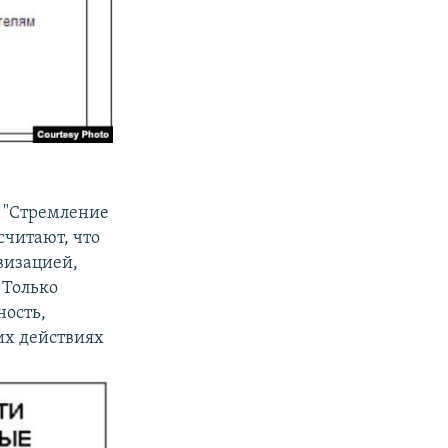
- "Стремление
считают, что
визацией,
 Только
ность,
их действиях