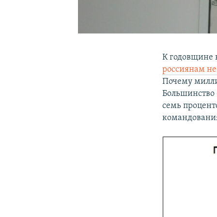
К годовщине 
россиянам не
Почему милли
Большинство 
семь процент
командовани