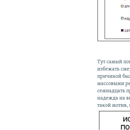
Тут самый по
избежать сме
причиной был
массовыми ре
семнадцать п
надежда на в
такой мотив,