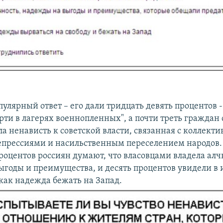
пулярный ответ – его дали тридцать девять процентов 
рти в лагерях военнопленных", а почти треть граждан 
а ненависть к советской власти, связанная с коллекти
прессиями и насильственным переселением народов.
роцентов россиян думают, что власовцами владела алч
ыгоды и преимущества, и десять процентов увидели в 
 как надежда бежать на Запад.