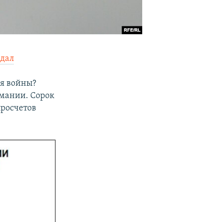
адал
мя войны?
рмании. Сорок
просчетов