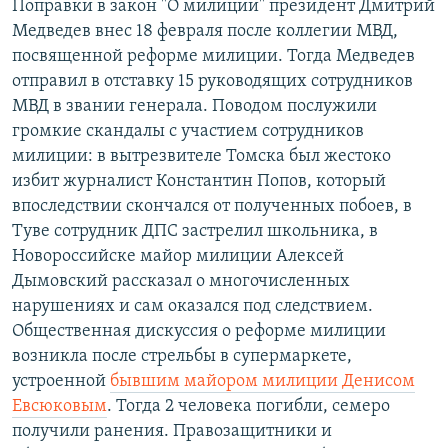
Поправки в закон "О милиции" президент Дмитрий
Медведев внес 18 февраля после коллегии МВД,
посвященной реформе милиции. Тогда Медведев
отправил в отставку 15 руководящих сотрудников
МВД в звании генерала. Поводом послужили
громкие скандалы с участием сотрудников
милиции: в вытрезвителе Томска был жестоко
избит журналист Константин Попов, который
впоследствии скончался от полученных побоев, в
Туве сотрудник ДПС застрелил школьника, в
Новороссийске майор милиции Алексей
Дымовский рассказал о многочисленных
нарушениях и сам оказался под следствием.
Общественная дискуссия о реформе милиции
возникла после стрельбы в супермаркете,
устроенной
бывшим майором милиции Денисом
Евсюковым
. Тогда 2 человека погибли, семеро
получили ранения. Правозащитники и