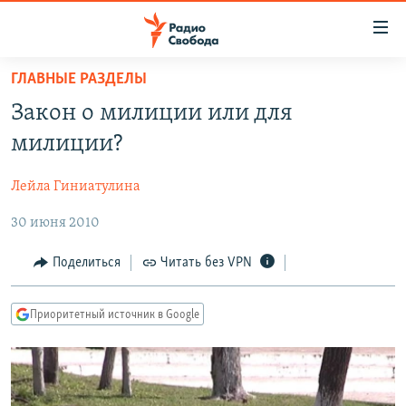
Ссылки
для
упрощенного
ГЛАВНЫЕ РАЗДЕЛЫ
ПРОГРАММЫ
доступа
Закон о милиции или для
ПОДКАСТЫ
Вернуться
милиции?
к
АВТОРСКИЕ ПРОЕКТЫ
основному
Лейла Гиниатулина
ЦИТАТЫ СВОБОДЫ
содержанию
Вернутся
30 июня 2010
МНЕНИЯ
к
КУЛЬТУРА
Поделиться
Читать без VPN
главной
навигации
IDEL.РЕАЛИИ
Вернутся
Приоритетный источник в Google
КАВКАЗ.РЕАЛИИ
к
СЕВЕР.РЕАЛИИ
поиску
СИБИРЬ.РЕАЛИИ