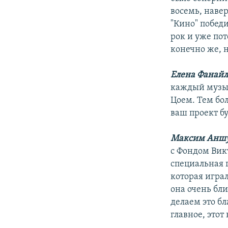
восемь, навер
"Кино" победи
рок и уже пот
конечно же, н
Елена Фанайл
каждый музык
Цоем. Тем бол
ваш проект бу
Максим Аншу
с Фондом Вик
специальная 
которая играл
она очень бли
делаем это бл
главное, этот