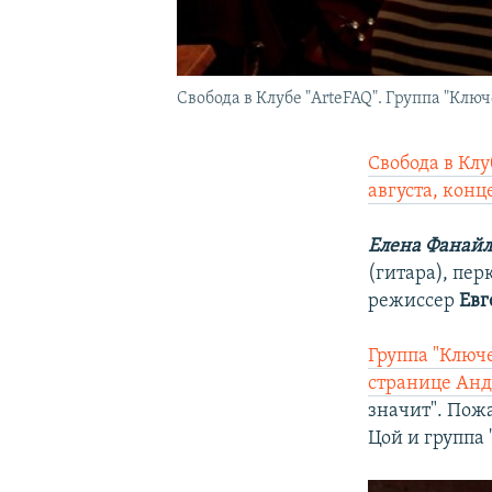
Свобода в Клубе "ArteFAQ". Группа "Кл
Свобода в Клу
августа, конц
Елена Фанайл
(гитара), пер
режиссер
Евг
Группа "Ключе
странице Анд
значит". Пожа
Цой и группа 