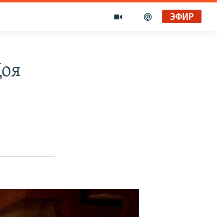
ЭФИР
Цоя