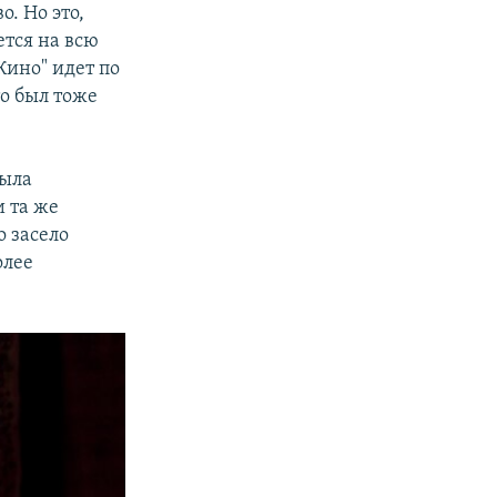
о. Но это,
ется на всю
Кино" идет по
то был тоже
была
и та же
о засело
олее