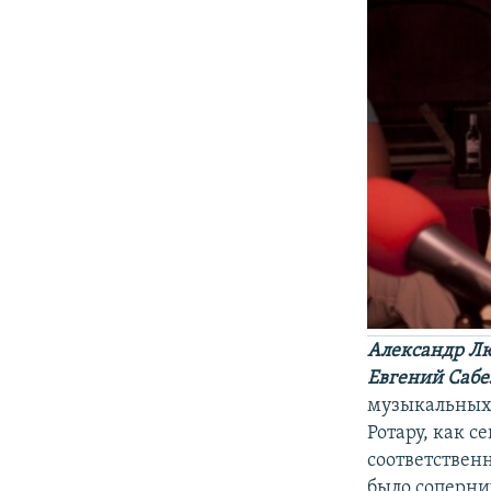
Александр Лю
Евгений Сабе
музыкальных 
Ротару, как с
соответственн
было соперни