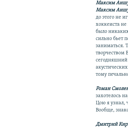
Максим Аншу
Максим Аншу
до этого не и
хоккеиста не 
было никаких 
сильно бьет п
заниматься. 
творчеством В
сегодняшний 
акустических
тому печальн
Роман Смолен
захотелось на
Цою я узнал, 
Вообще, знако
Дмитрий Кир