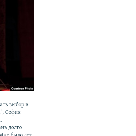
ать выбор в
", София
,
ень долго
Мне было лет