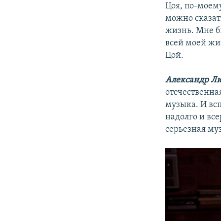
Цоя, по-моему
можно сказать
жизнь. Мне бы
всей моей жиз
Цой.
Александр Лю
отечественная
музыка. И всп
надолго и вс
серьезная муз