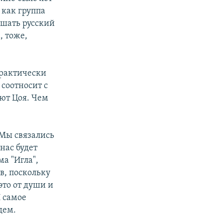
, как группа
ушать русский
, тоже,
практически
соотносит с
оют Цоя. Чем
Мы связались
нас будет
а "Игла",
в, поскольку
это от души и
И самое
дем.