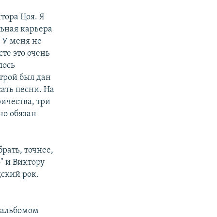
тора Цоя. Я
льная карьера
. У меня не
те это очень
лось
трой был дан
сать песни. На
ичества, три
но обязан
брать, точнее,
о" и Виктору
дский рок.
с альбомом