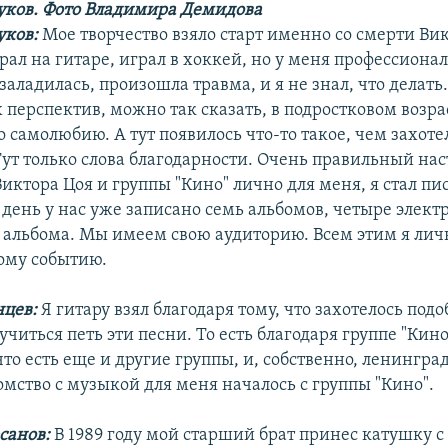
ков. Фото Владимира Демидова
ков:
Мое творчество взяло старт именно со смерти Вик
грал на гитаре, играл в хоккей, но у меня профессиона
заладилась, произошла травма, и я не знал, что делать
перспектив, можно так сказать, в подростковом возрас
о самолюбию. А тут появилось что-то такое, чем захоте
Тут только слова благодарности. Очень правильный нас
иктора Цоя и группы "Кино" лично для меня, я стал пи
день у нас уже записано семь альбомов, четыре электр
 альбома. Мы имеем свою аудиторию. Всем этим я лич
ому событию.
цев:
Я гитару взял благодаря тому, что захотелось подо
учиться петь эти песни. То есть благодаря группе "Кин
что есть еще и другие группы, и, собственно, ленингра
мство с музыкой для меня началось с группы "Кино".
санов:
В 1989 году мой старший брат принес катушку 