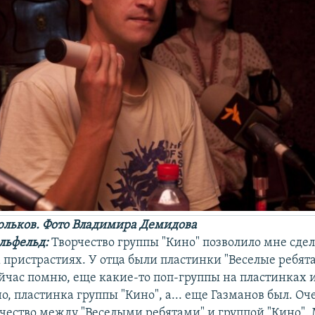
льков. Фото Владимира Демидова
льфельд:
Творчество группы "Кино" позволило мне сдел
пристрастиях. У отца были пластинки "Веселые ребята
ейчас помню, еще какие-то поп-группы на пластинках и
о, пластинка группы "Кино", а... еще Газманов был. Оч
чество между "Веселыми ребятами" и группой "Кино". 