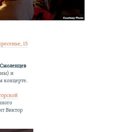
кресенье, 15
 Смоленцев
ны) и
м концерте.
вторской
 много
чит Виктор