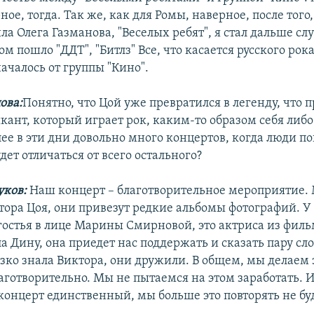
ное, тогда. Так же, как для Ромы, наверное, после того
ла Олега Газманова, "Веселых ребят", я стал дальше сл
ом пошло "ДДТ", "Битлз" Все, что касается русского рока
ачалось от группы "Кино".
ова:
Понятно, что Цой уже превратился в легенду, что 
ант, который играет рок, каким-то образом себя либо 
ее в эти дни довольно много концертов, когда люди п
дет отличаться от всего остального?
ков:
Наш концерт – благотворительное мероприятие. 
тора Цоя, они привезут редкие альбомы фотографий. У 
гостья в лице Марины Смирновой, это актриса из фильм
а Дину, она приедет нас поддержать и сказать пару сло
зко знала Виктора, они дружили. В общем, мы делаем 
аготворительно. Мы не пытаемся на этом заработать. 
 концерт единственный, мы больше это повторять не бу