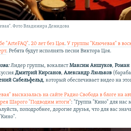
ючевая". Фото Владимира Демидова
бе "ArteFAQ"
.
20 лет без Цоя
.
У группы "Ключевая" в вос
ерт
. Ребята будут исполнять песни Виктора Цоя.
ова:
Лидер группы, вокалист
Максим Аншуков
,
Роман
куссия
Дмитрий Кирсанов
,
Александр Люльков
(бараба
ений Сабельфельд
, который обеспечивает видео на это
вая" высказалась на сайте Радио Свобода в блоге на а
рея Шарого "Подводим итоги"
: "Группа "Кино" для нас
луйста, поподробнее, дорогие друзья, что для вас зна
"Кино".