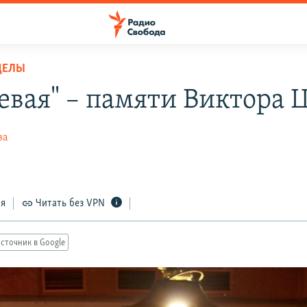
ДЕЛЫ
евая" – памяти Виктора 
ва
ся
Читать без VPN
сточник в Google