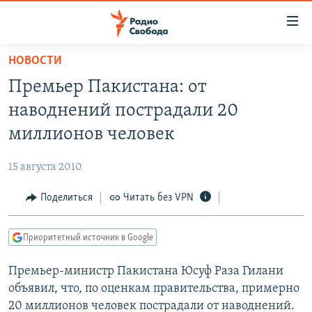
Ссылки
для
упрощенного
НОВОСТИ
ПРОГРАММЫ
доступа
Премьер Пакистана: от
ПОДКАСТЫ
Вернуться
наводнений пострадали 20
к
АВТОРСКИЕ ПРОЕКТЫ
миллионов человек
основному
ЦИТАТЫ СВОБОДЫ
содержанию
15 августа 2010
Вернутся
МНЕНИЯ
к
Поделиться
Читать без VPN
КУЛЬТУРА
главной
навигации
IDEL.РЕАЛИИ
Приоритетный источник в Google
Вернутся
КАВКАЗ.РЕАЛИИ
к
Премьер-министр Пакистана Юсуф Раза Гилани
СЕВЕР.РЕАЛИИ
поиску
объявил, что, по оценкам правительства, примерно
СИБИРЬ.РЕАЛИИ
20 миллионов человек пострадали от наводнений.