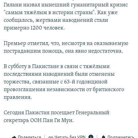
Гилани назвал нынешний гуманитарный кризис
РАСПИСАНИЕ ВЕЩАНИЯ
"самым тяжёлым в истории страны". Как уже
ПОДПИШИТЕСЬ НА РАССЫЛКУ
сообщалось, жертвами наводнений стали
примерно 1200 человек.
СОЦИАЛЬНЫЕ СЕТИ
Премьер отметил, что, несмотря на оказываемую
пострадавшим помощь, она явно недостаточна.
В субботу в Пакистане в связи с тяжёлыми
последствиями наводнений были отменены
Все сайты РСЕ/РС
торжества, связанные с 63-й годовщиной
провозглашения независимости от британского
правления.
Сегодня Пакистан посещает Генеральный
секретарь ООН Пан Ги Мун.
Поделиться
Читать без VPN
Подпишитесь