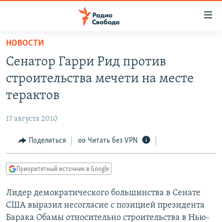
Ссылки
для
упрощенного
НОВОСТИ
ПРОГРАММЫ
доступа
Сенатор Гарри Рид против
ПОДКАСТЫ
Вернуться
строительства мечети на месте
к
АВТОРСКИЕ ПРОЕКТЫ
терактов
основному
ЦИТАТЫ СВОБОДЫ
содержанию
17 августа 2010
Вернутся
МНЕНИЯ
к
Поделиться
Читать без VPN
КУЛЬТУРА
главной
навигации
IDEL.РЕАЛИИ
Приоритетный источник в Google
Вернутся
КАВКАЗ.РЕАЛИИ
к
Лидер демократического большинства в Сенате
СЕВЕР.РЕАЛИИ
поиску
США выразил несогласие с позицией президента
СИБИРЬ.РЕАЛИИ
Барака Обамы относительно строительства в Нью-