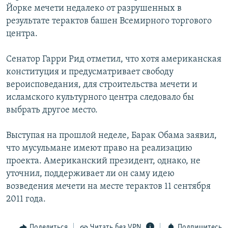
Йорке мечети недалеко от разрушенных в
РАСПИСАНИЕ ВЕЩАНИЯ
результате терактов башен Всемирного торгового
ПОДПИШИТЕСЬ НА РАССЫЛКУ
центра.
СОЦИАЛЬНЫЕ СЕТИ
Сенатор Гарри Рид отметил, что хотя американская
конституция и предусматривает свободу
вероисповедания, для строительства мечети и
исламского культурного центра следовало бы
выбрать другое место.
Все сайты РСЕ/РС
Выступая на прошлой неделе, Барак Обама заявил,
что мусульмане имеют право на реализацию
проекта. Американский президент, однако, не
уточнил, поддерживает ли он саму идею
возведения мечети на месте терактов 11 сентября
2011 года.
Поделиться
Читать без VPN
Подпишитесь