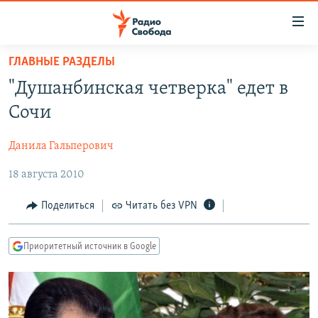
Ссылки
для
упрощенного
ГЛАВНЫЕ РАЗДЕЛЫ
ПРОГРАММЫ
доступа
"Душанбинская четверка" едет в
ПОДКАСТЫ
Вернуться
Сочи
к
АВТОРСКИЕ ПРОЕКТЫ
основному
Данила Гальперович
ЦИТАТЫ СВОБОДЫ
содержанию
Вернутся
18 августа 2010
МНЕНИЯ
к
КУЛЬТУРА
Поделиться
Читать без VPN
главной
навигации
IDEL.РЕАЛИИ
Вернутся
Приоритетный источник в Google
КАВКАЗ.РЕАЛИИ
к
СЕВЕР.РЕАЛИИ
поиску
СИБИРЬ.РЕАЛИИ