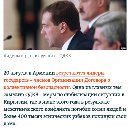
РАСПИСАНИЕ ВЕЩАНИЯ
ПОДПИШИТЕСЬ НА РАССЫЛКУ
СОЦИАЛЬНЫЕ СЕТИ
Лидеры стран, входящих в ОДКБ
Все сайты РСЕ/РС
20 августа в Армении
встречаются лидеры
государств – членов Организации Договора о
коллективной безопасности.
Одна из главных тем
саммита ОДКБ – меры по стабилизации ситуации в
Киргизии, где в июне этого года в результате
межэтнического конфликта погибли сотни людей и
более 400 тысяч этнических узбеков покинули свои
дома.