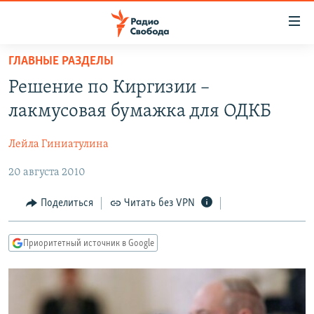
Ссылки
для
упрощенного
ГЛАВНЫЕ РАЗДЕЛЫ
ПРОГРАММЫ
доступа
Решение по Киргизии –
ПОДКАСТЫ
Вернуться
лакмусовая бумажка для ОДКБ
к
АВТОРСКИЕ ПРОЕКТЫ
основному
Лейла Гиниатулина
ЦИТАТЫ СВОБОДЫ
содержанию
Вернутся
20 августа 2010
МНЕНИЯ
к
КУЛЬТУРА
Поделиться
Читать без VPN
главной
навигации
IDEL.РЕАЛИИ
Вернутся
Приоритетный источник в Google
КАВКАЗ.РЕАЛИИ
к
СЕВЕР.РЕАЛИИ
поиску
СИБИРЬ.РЕАЛИИ