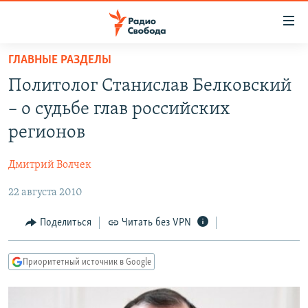
Ссылки
для
упрощенного
ГЛАВНЫЕ РАЗДЕЛЫ
ПРОГРАММЫ
доступа
Политолог Станислав Белковский
ПОДКАСТЫ
Вернуться
– о судьбе глав российских
к
АВТОРСКИЕ ПРОЕКТЫ
регионов
основному
ЦИТАТЫ СВОБОДЫ
содержанию
Дмитрий Волчек
Вернутся
МНЕНИЯ
к
22 августа 2010
КУЛЬТУРА
главной
навигации
IDEL.РЕАЛИИ
Поделиться
Читать без VPN
Вернутся
КАВКАЗ.РЕАЛИИ
к
Приоритетный источник в Google
СЕВЕР.РЕАЛИИ
поиску
СИБИРЬ.РЕАЛИИ