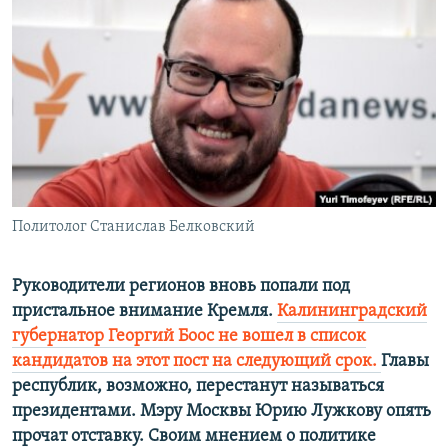
РАСПИСАНИЕ ВЕЩАНИЯ
ПОДПИШИТЕСЬ НА РАССЫЛКУ
СОЦИАЛЬНЫЕ СЕТИ
Политолог Станислав Белковский
Все сайты РСЕ/РС
Руководители регионов вновь попали под
пристальное внимание Кремля.
Калининградский
губернатор Георгий Боос не вошел в список
кандидатов на этот пост на следующий срок.
Главы
республик, возможно, перестанут называться
президентами. Мэру Москвы Юрию Лужкову опять
прочат отставку.
Своим мнением о политике