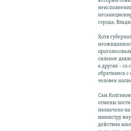
который обви
неисполнении
несанкциони
города, Влад
Хотя губерна
неожиданност
проголосовал
сильное давле
а другие - с
обратились с
человек напи
Сам Колганов 
отмены поста
назначено на
министру вну
действия мил