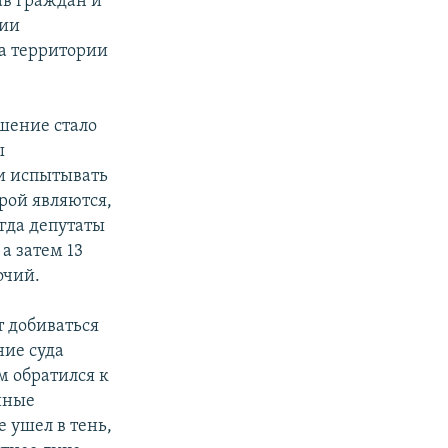
ав граждан и
ции
а территории
ешение стало
ы
ли испытывать
рой являются,
гда депутаты
а затем 13
очий.
т добиваться
ние суда
м обратился к
нные
 ушел в тень,