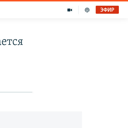
ЭФИР
ается