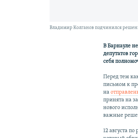
Владимир Колганов подчинился решению
В Барнауле не
депутатов го
себя полномо
Перед тем ка
письмом к пр
на
отправлен
принята на з
нового испол
важные решен
12 августа п