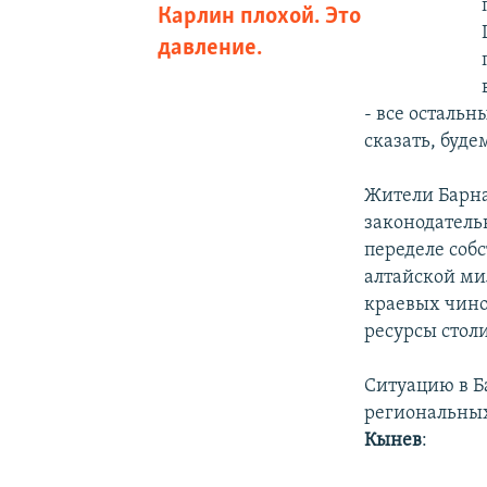
Карлин плохой. Это
давление.
- все остальн
сказать, буде
Жители Барна
законодатель
переделе соб
алтайской ми
краевых чино
ресурсы стол
Ситуацию в Б
региональны
Кынев
: