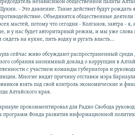
председатель независимой общественной палаты Алта
Щукин. - Это давление. Такие действит будут рождать 
противодействие. Объединятся общественные деятели
всех мастей, потому что сегодня - Колганов, завтра - я, 
ые, и у нас будет авторитарный режим, и мы уже слов
м сидеть на кухне, пить водку и ругать власть...
ула сейчас живо обсуждают распространенный среди 
ного собрания анонимный доклад о коррупции в Алтай
ственности с участием команды губернатора и руковод
лиции. Многие видят причину отставки мэра Барнаул
вников взять под свой контроль экономические и фи
ицы Алтайского края.
арнауле прокомментировал для Радио Свобода руковод
х программ Фонда развития информационной полити