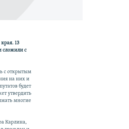
края. 13
и сложили с
сь с открытым
ния на них и
епутатов будет
жет утвердить
нимать многие
ра Карлина,