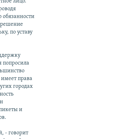
тное лицо.
роводя
о обязанности
о решение
ку, по уставу
оддержку
я попросила
ольшинство
 имеет права
ругих городах
ность
ан
 пикеты и
ов.
, - говорит