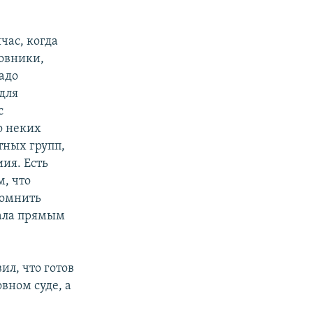
час, когда
новники,
адо
 для
с
о неких
тных групп,
иия. Есть
, что
помнить
тала прямым
ил, что готов
вном суде, а