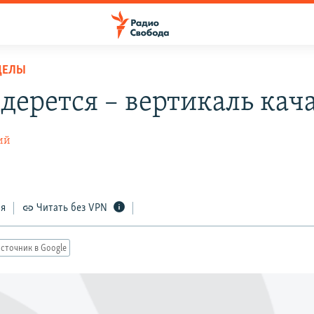
ДЕЛЫ
 дерется – вертикаль кач
ий
ся
Читать без VPN
сточник в Google