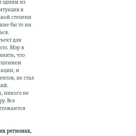
я одним из
итуация в
акой степени
кие бы то ни
ься.
ъект для
кто. Мэр в
мнить, что
решением
кации, и
ентов, не стал
ний.
м, никого не
у. Все
ичтожаются
гих регионах,