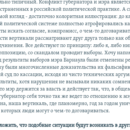
ольно типичный. Конфликт губернатора и мэра являетс
страненных в российской политической практике. А с
мой взгляд - достаточно колоритная иллюстрация: до к
й политической системе полностью атрофировались ка
ты искать согласие, компромисс, о чем-то договариват
сти вертикали рассматривают друг друга только как об
чинения. Все действуют по принципу: либо я, либо ни
 оппозицию, со скандалом проводит выборы. Хочу напо
ад результаты выборов мэра Барнаула были отменены 
ьку были многочисленные доказательства их фальсифи
й суд по кассации, исходя из чисто технических аргум
ультаты, хотя нарушения не вызывали никаких сомне
то мэр держится за власть и действует так, что, в обще
 губернатор себя точно так же ведет по отношению к мэр
она, наша вертикаль, где планомерно, год за годом ун
 которых люди могут о чем-то договариваться.
ложить, что подобные ситуации будут возникать в дру