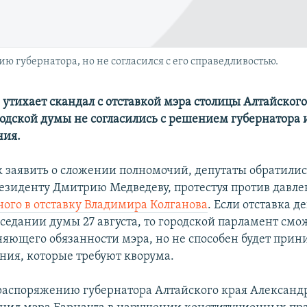
 губернатора, но не согласился с его справедливостью.
 утихает скандал с отставкой мэра столицы Алтайского 
родской думы не согласились с решением губернатора 
чия.
к заявить о сложении полномочий, депутаты обратили
езиденту Дмитрию Медведеву, протестуя против давле
ного в отставку Владимира Колганова
. Если отставка д
аседании думы 27 августа, то городской парламент смо
няющего обязанности мэра, но не способен будет при
ия, которые требуют кворума.
о распоряжению губернатора Алтайского края Александ