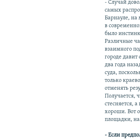
- Случай дов
самых распро
Барнауле, на 
в современно
было инстинк
Различные ча
взаимного под
городе давит
два года наз
суда, поскол
только краево
отменять рез
Получается, ч
стесняется, а
хороши. Вот 
площадки, на
- Если предпо