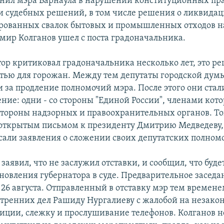
нил мэра Барнаула в нарушении конституционных пр
 судебных решений, в том числе решения о ликвида
рованных свалок бытовых и промышленных отходов н
имир Колганов ушел с поста градоначальника.
тор критиковал градоначальника несколько лет, это р
ью для горожан. Между тем депутаты городской дум
и за продление полномочий мэра. После этого они ста
ние: одни - со стороны "Единой России", членами кото
о стороны надзорных и правоохранительных органов. То
 открытым письмом к президенту Дмитрию Медведеву, 
сали заявления о сложении своих депутатских полном
заявил, что не заслужил отставки, и сообщил, что буде
новления губернатора в суде. Предварительное заседа
 26 августа. Отправленный в отставку мэр тем времене
тренних дел Рашиду Нургалиеву с жалобой на незако
иции, слежку и прослушивание телефонов. Колганов не