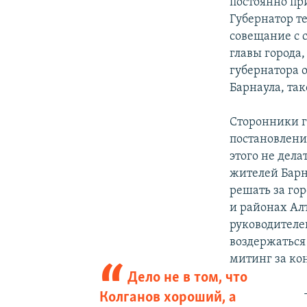
постоянно при
Губернатор т
совещание с 
главы города
губернатора о
Барнаула, так
Сторонники г
постановлени
этого не дела
жителей Барн
решать за гор
и районах Ал
руководителе
воздержаться 
митинг за ко
Дело не в том, что
Колганов хороший, а