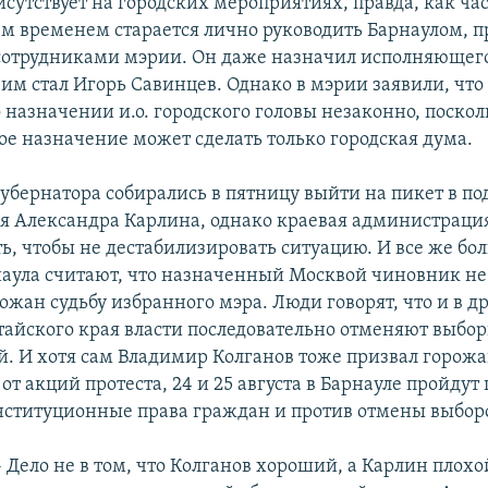
сутствует на городских мероприятиях, правда, как час
ем временем старается лично руководить Барнаулом, п
сотрудниками мэрии. Он даже назначил исполняющег
, им стал Игорь Савинцев. Однако в мэрии заявили, чт
 назначении и.о. городского головы незаконно, посколь
ое назначение может сделать только городская дума.
убернатора собирались в пятницу выйти на пикет в п
я Александра Карлина, однако краевая администраци
ть, чтобы не дестабилизировать ситуацию. И все же б
аула считают, что назначенный Москвой чиновник не
ожан судьбу избранного мэра. Люди говорят, что и в д
тайского края власти последовательно отменяют выбор
й. И хотя сам Владимир Колганов тоже призвал горож
от акций протеста, 24 и 25 августа в Барнауле пройдут
нституционные права граждан и против отмены выбор
- Дело не в том, что Колганов хороший, а Карлин плохой