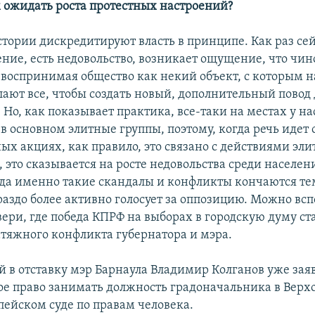
 ожидать роста протестных настроений?
стории дискредитируют власть в принципе. Как раз сей
ение, есть недовольство, возникает ощущение, что чи
 воспринимая общество как некий объект, с которым н
лают все, чтобы создать новый, дополнительный повод
Но, как показывает практика, все-таки на местах у на
в основном элитные группы, поэтому, когда речь идет 
ых акциях, как правило, это связано с действиями эли
, это сказывается на росте недовольства среди населен
да именно такие скандалы и конфликты кончаются тем
раздо более активно голосует за оппозицию. Можно вс
вери, где победа КПРФ на выборах в городскую думу с
атяжного конфликта губернатора и мэра.
 в отставку мэр Барнаула Владимир Колганов уже заяв
вое право занимать должность градоначальника в Верхо
пейском суде по правам человека.