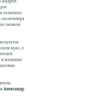
я Андрей
ярое
 и политики
а послезавтра
а не сможем
депутатов
ском крае, о
ителей
а в желании
нансовые
итель
ки
Александр