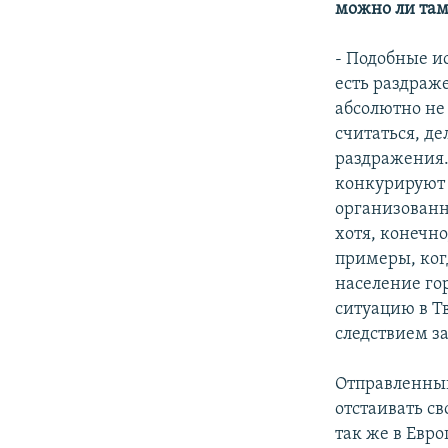
можно ли там
- Подобные и
есть раздраж
абсолютно не
считаться, де
раздражения. 
конкурируют 
организованн
хотя, конечно
примеры, ког
население го
ситуацию в Т
следствием з
Отправленный
отстаивать с
так же в Евро