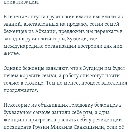
приватизации.
РАСПИСАНИЕ ВЕЩАНИЯ
ПОДПИШИТЕСЬ НА РАССЫЛКУ
В течение августа грузинские власти выселили из
зданий, выставленных на продажу, сотни семей
беженцев из Абхазии, предложив им переехать в
СОЦИАЛЬНЫЕ СЕТИ
западногрузинский город Зугдиди, где
международные организации построили для них
жильё.
Однако беженцы заявляют, что в Зугдиди им будет
Все сайты РСЕ/РС
нечем кормить семьи, а работу они могут найти
только в столице. Тем не менее, процесс выселения
продолжается.
Некоторые из объявивших голодовку беженцев в
буквальном смысле зашили себе рты, а одна
женщина пригрозила распять себя у резиденции
президента Грузии Михаила Саакашвили, если её