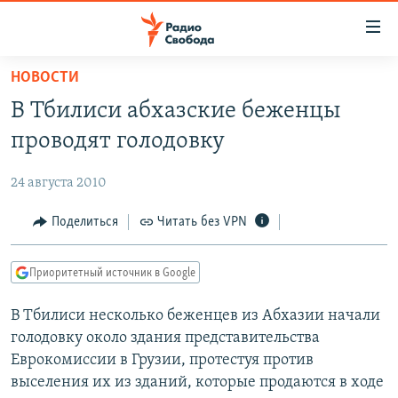
Ссылки
для
упрощенного
НОВОСТИ
ПРОГРАММЫ
доступа
В Тбилиси абхазские беженцы
ПОДКАСТЫ
Вернуться
проводят голодовку
к
АВТОРСКИЕ ПРОЕКТЫ
основному
24 августа 2010
ЦИТАТЫ СВОБОДЫ
содержанию
Вернутся
МНЕНИЯ
Поделиться
Читать без VPN
к
КУЛЬТУРА
главной
Приоритетный источник в Google
навигации
IDEL.РЕАЛИИ
Вернутся
В Тбилиси несколько беженцев из Абхазии начали
КАВКАЗ.РЕАЛИИ
к
голодовку около здания представительства
СЕВЕР.РЕАЛИИ
поиску
Еврокомиссии в Грузии, протестуя против
выселения их из зданий, которые продаются в ходе
СИБИРЬ.РЕАЛИИ