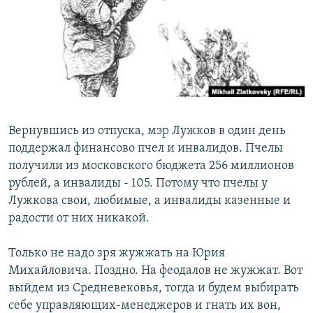
РАСПИСАНИЕ ВЕЩАНИЯ
ПОДПИШИТЕСЬ НА РАССЫЛКУ
СОЦИАЛЬНЫЕ СЕТИ
Вернувшись из отпуска, мэр Лужков в один день
поддержал финансово пчел и инвалидов. Пчелы
получили из московского бюджета 256 миллионов
Все сайты РСЕ/РС
рублей, а инвалиды - 105. Потому что пчелы у
Лужкова свои, любимые, а инвалиды казенные и
радости от них никакой.
Только не надо зря жужжать на Юрия
Михайловича. Поздно. На феодалов не жужжат. Вот
выйдем из Средневековья, тогда и будем выбирать
себе управляющих-менеджеров и гнать их вон,