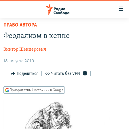
Ссылки
для
упрощенного
ПРАВО АВТОРА
ПРОГРАММЫ
доступа
Феодализм в кепке
ПОДКАСТЫ
Вернуться
к
Виктор Шендерович
АВТОРСКИЕ ПРОЕКТЫ
основному
18 августа 2010
ЦИТАТЫ СВОБОДЫ
содержанию
Вернутся
МНЕНИЯ
Поделиться
Читать без VPN
к
КУЛЬТУРА
главной
Приоритетный источник в Google
навигации
IDEL.РЕАЛИИ
Вернутся
КАВКАЗ.РЕАЛИИ
к
СЕВЕР.РЕАЛИИ
поиску
СИБИРЬ.РЕАЛИИ