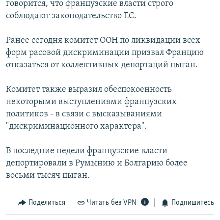
говорится, что французские власти строго
РАСПИСАНИЕ ВЕЩАНИЯ
соблюдают законодательство ЕС.
ПОДПИШИТЕСЬ НА РАССЫЛКУ
Ранее сегодня комитет ООН по ликвидации всех
форм расовой дискриминации призвал Францию
СОЦИАЛЬНЫЕ СЕТИ
отказаться от коллективных депортаций цыган.
Комитет также выразил обеспокоенность
некоторыми выступлениями французских
политиков - в связи с высказываниями
Все сайты РСЕ/РС
"дискриминационного характера".
В последние недели французские власти
депортировали в Румынию и Болгарию более
восьми тысяч цыган.
Поделиться
Читать без VPN
Подпишитесь