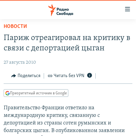
Ссылки
для
упрощенного
НОВОСТИ
ПРОГРАММЫ
доступа
Париж отреагировал на критику в
ПОДКАСТЫ
Вернуться
связи с депортацией цыган
к
АВТОРСКИЕ ПРОЕКТЫ
основному
27 августа 2010
ЦИТАТЫ СВОБОДЫ
содержанию
Вернутся
МНЕНИЯ
Поделиться
Читать без VPN
к
КУЛЬТУРА
главной
Приоритетный источник в Google
навигации
IDEL.РЕАЛИИ
Вернутся
Правительство Франции ответило на
КАВКАЗ.РЕАЛИИ
к
международную критику, связанную с
СЕВЕР.РЕАЛИИ
поиску
депортацией из страны сотен румынских и
болгарских цыган. В опубликованном заявлении
СИБИРЬ.РЕАЛИИ