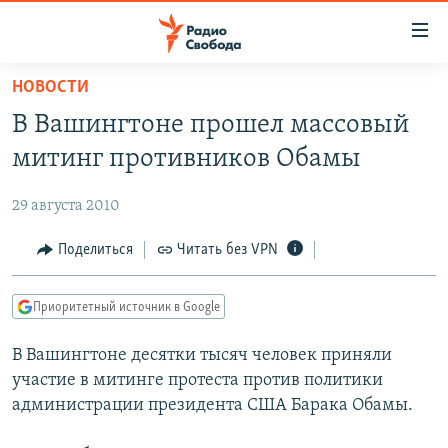
Ссылки
для
упрощенного
НОВОСТИ
ПРОГРАММЫ
доступа
В Вашингтоне прошел массовый
ПОДКАСТЫ
Вернуться
митинг противников Обамы
к
АВТОРСКИЕ ПРОЕКТЫ
основному
29 августа 2010
ЦИТАТЫ СВОБОДЫ
содержанию
Вернутся
МНЕНИЯ
Поделиться
Читать без VPN
к
КУЛЬТУРА
главной
Приоритетный источник в Google
навигации
IDEL.РЕАЛИИ
Вернутся
В Вашингтоне десятки тысяч человек приняли
КАВКАЗ.РЕАЛИИ
к
участие в митинге протеста против политики
СЕВЕР.РЕАЛИИ
поиску
администрации президента США Барака Обамы.
СИБИРЬ.РЕАЛИИ