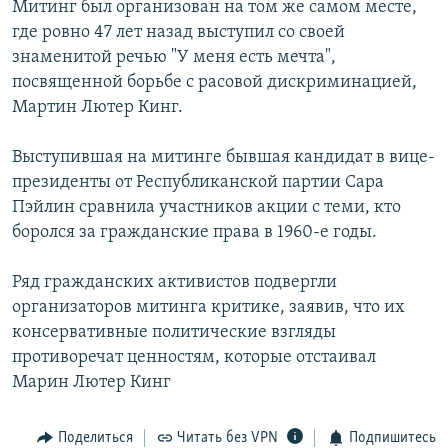
Митинг был организован на том же самом месте,
РАСПИСАНИЕ ВЕЩАНИЯ
где ровно 47 лет назад выступил со своей
ПОДПИШИТЕСЬ НА РАССЫЛКУ
знаменитой речью "У меня есть мечта",
посвященной борьбе с расовой дискриминацией,
Мартин Лютер Кинг.
СОЦИАЛЬНЫЕ СЕТИ
Выступившая на митинге бывшая кандидат в вице-
президенты от Республиканской партии Сара
Пэйлин сравнила участников акции с теми, кто
боролся за гражданские права в 1960-е годы.
Все сайты РСЕ/РС
Ряд гражданских активистов подвергли
организаторов митинга критике, заявив, что их
консервативные политические взгляды
противоречат ценностям, которые отстаивал
Марин Лютер Кинг
Поделиться
Читать без VPN
Подпишитесь