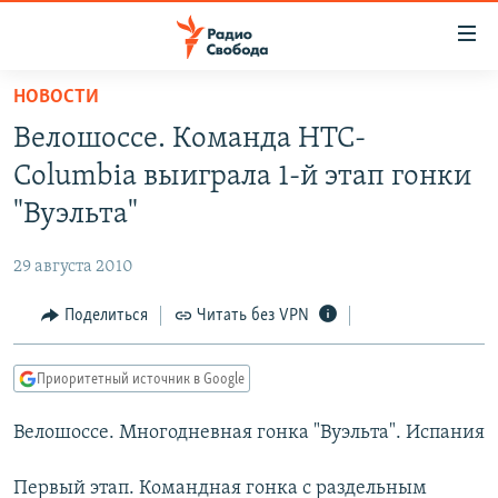
Ссылки
для
упрощенного
НОВОСТИ
ПРОГРАММЫ
доступа
Велошоссе. Команда HTC-
ПОДКАСТЫ
Вернуться
Columbia выиграла 1-й этап гонки
к
АВТОРСКИЕ ПРОЕКТЫ
"Вуэльта"
основному
ЦИТАТЫ СВОБОДЫ
содержанию
29 августа 2010
Вернутся
МНЕНИЯ
к
Поделиться
Читать без VPN
КУЛЬТУРА
главной
навигации
IDEL.РЕАЛИИ
Приоритетный источник в Google
Вернутся
КАВКАЗ.РЕАЛИИ
к
Велошоссе. Многодневная гонка "Вуэльта". Испания
СЕВЕР.РЕАЛИИ
поиску
СИБИРЬ.РЕАЛИИ
Первый этап. Командная гонка с раздельным