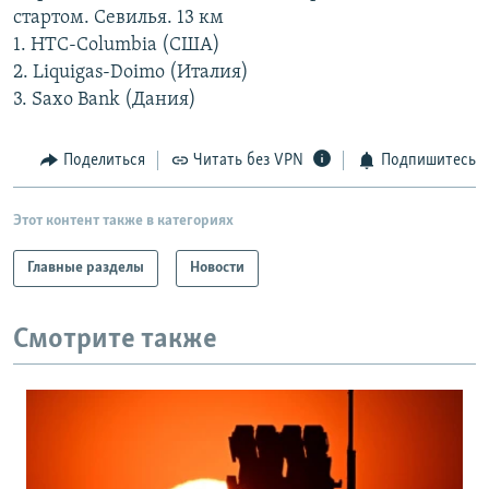
стартом. Севилья. 13 км
РАСПИСАНИЕ ВЕЩАНИЯ
1. HTC-Columbia (США)
ПОДПИШИТЕСЬ НА РАССЫЛКУ
2. Liquigas-Doimo (Италия)
3. Saxo Bank (Дания)
СОЦИАЛЬНЫЕ СЕТИ
Поделиться
Читать без VPN
Подпишитесь
Этот контент также в категориях
Все сайты РСЕ/РС
Главные разделы
Новости
Смотрите также