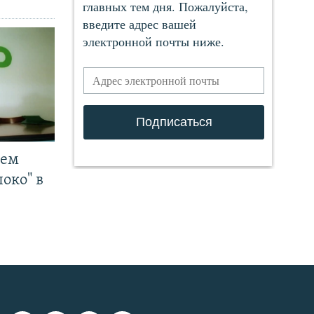
чем
око" в