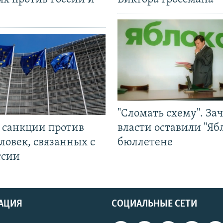
"Сломать схему". За
л санкции против
власти оставили "Ябл
ловек, связанных с
бюллетене
ссии
АЦИЯ
СОЦИАЛЬНЫЕ СЕТИ