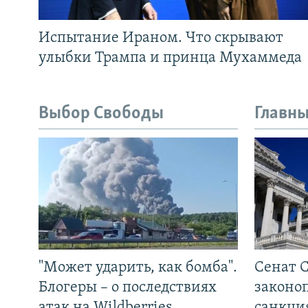
Испытание Ираном. Что скрывают
улыбки Трампа и принца Мухаммеда
Выбор Свободы
Главны
"Может ударить, как бомба".
Сенат 
Блогеры – о последствиях
законо
атак на Wildberries
санкци