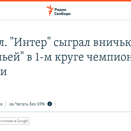
л. "Интер" сыграл вничью
ньей" в 1-м круге чемпио
ии
ся
Читать без VPN
сточник в Google