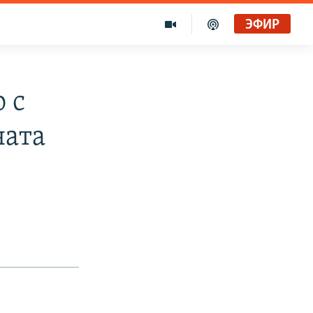
ЭФИР
 с
ната