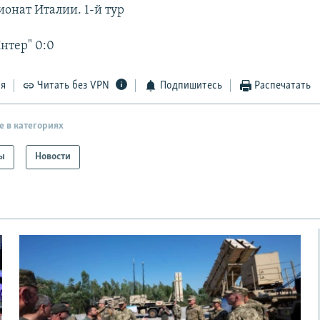
ионат Италии. 1-й тур
Интер" 0:0
ся
Читать без VPN
Подпишитесь
Распечатать
е в категориях
ы
Новости