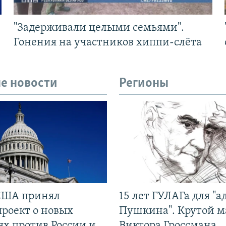
"Задерживали целыми семьями".
Гонения на участников хиппи-слёта
е новости
Регионы
США принял
15 лет ГУЛАГа для "а
проект о новых
Пушкина". Крутой 
ях против России и
Виктора Гроссмана