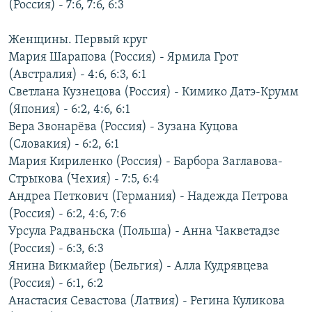
(Россия) - 7:6, 7:6, 6:3
РАСПИСАНИЕ ВЕЩАНИЯ
ПОДПИШИТЕСЬ НА РАССЫЛКУ
Женщины. Первый круг
Мария Шарапова (Россия) - Ярмила Грот
(Австралия) - 4:6, 6:3, 6:1
СОЦИАЛЬНЫЕ СЕТИ
Светлана Кузнецова (Россия) - Кимико Датэ-Крумм
(Япония) - 6:2, 4:6, 6:1
Вера Звонарёва (Россия) - Зузана Куцова
(Словакия) - 6:2, 6:1
Мария Кириленко (Россия) - Барбора Заглавова-
Все сайты РСЕ/РС
Стрыкова (Чехия) - 7:5, 6:4
Андреа Петкович (Германия) - Надежда Петрова
(Россия) - 6:2, 4:6, 7:6
Урсула Радваньска (Польша) - Анна Чакветадзе
(Россия) - 6:3, 6:3
Янина Викмайер (Бельгия) - Алла Кудрявцева
(Россия) - 6:1, 6:2
Анастасия Севастова (Латвия) - Регина Куликова