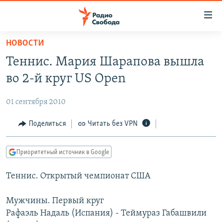
Ссылки
для
упрощенного
НОВОСТИ
ПРОГРАММЫ
доступа
Теннис. Мария Шарапова вышла
ПОДКАСТЫ
Вернуться
во 2-й круг US Open
к
АВТОРСКИЕ ПРОЕКТЫ
основному
01 сентября 2010
ЦИТАТЫ СВОБОДЫ
содержанию
Вернутся
МНЕНИЯ
Поделиться
Читать без VPN
к
КУЛЬТУРА
главной
Приоритетный источник в Google
навигации
IDEL.РЕАЛИИ
Вернутся
Теннис. Открытый чемпионат США
КАВКАЗ.РЕАЛИИ
к
СЕВЕР.РЕАЛИИ
поиску
Мужчины. Первый круг
Рафаэль Надаль (Испания) - Теймураз Габашвили
СИБИРЬ.РЕАЛИИ