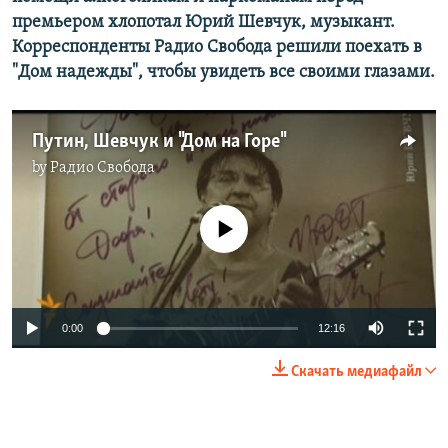
РАСПИСАНИЕ ВЕЩАНИЯ
премьером хлопотал Юрий Шевчук, музыкант.
Корреспонденты Радио Свобода решили поехать в
ПОДПИШИТЕСЬ НА РАССЫЛКУ
"Дом надежды", чтобы увидеть все своими глазами.
СОЦИАЛЬНЫЕ СЕТИ
Путин, Шевчук и "Дом на Горе"
by
Радио Свобода
No media source currently available
Все сайты РСЕ/РС
0:00
12:16
Скачать медиафайл