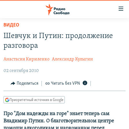
Ссылки
для
упрощенного
ВИДЕО
ПРОГРАММЫ
доступа
Шевчук и Путин: продолжение
ПОДКАСТЫ
Вернуться
разговора
к
АВТОРСКИЕ ПРОЕКТЫ
основному
Анастасия Кириленко
Александр Кулыгин
ЦИТАТЫ СВОБОДЫ
содержанию
Вернутся
02 сентября 2010
МНЕНИЯ
к
КУЛЬТУРА
Поделиться
Читать без VPN
главной
навигации
IDEL.РЕАЛИИ
Вернутся
Приоритетный источник в Google
КАВКАЗ.РЕАЛИИ
к
СЕВЕР.РЕАЛИИ
Про "Дом надежды на горе" знает теперь сам
поиску
Владимир Путин. О благотворительном центре
СИБИРЬ.РЕАЛИИ
помощи алкоголикам и наркоманам перед